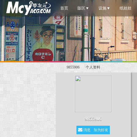
首页
版区▼
设施▼
纸娃娃
9855906
个人资料
梦
›
›
9855906
消息
加为好友