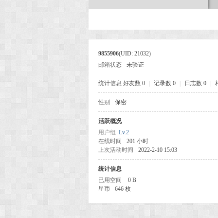
次
9855906
(UID: 21032)
邮箱状态
未验证
统计信息
好友数 0
|
记录数 0
|
日志数 0
|
性别
保密
活跃概况
元
用户组
Lv.2
在线时间
201 小时
上次活动时间
2022-2-10 15:03
统计信息
已用空间
0 B
星币
646 枚