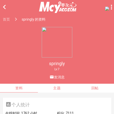

首页
springly 的资料
springly
Lv.7

发消息
资料
主题
回帖

个人统计
在线时间:
1762 小时
积分:
7111