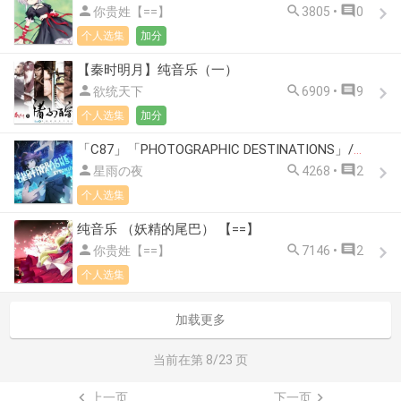



你贵姓【==】
3805 •
0
个人选集
加分
【秦时明月】纯音乐（一）



欲统天下
6909 •
9
个人选集
加分
「C87」「PHOTOGRAPHIC DESTINATIONS」/ ZYTOKINE



星雨の夜
4268 •
2
个人选集
纯音乐 （妖精的尾巴） 【==】



你贵姓【==】
7146 •
2
个人选集
加载更多
当前在第
8
/23 页

上一页
下一页
