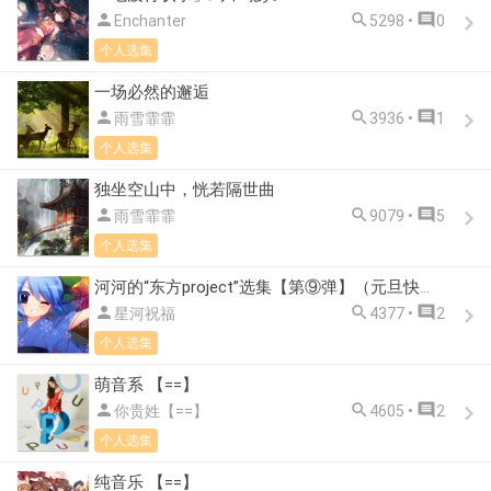



Enchanter
5298 •
0
个人选集
一场必然的邂逅



雨雪霏霏
3936 •
1
个人选集
独坐空山中，恍若隔世曲



雨雪霏霏
9079 •
5
个人选集
河河的“东方project”选集【第⑨弹】（元旦快乐！）



星河祝福
4377 •
2
个人选集
萌音系 【==】



你贵姓【==】
4605 •
2
个人选集
纯音乐 【==】