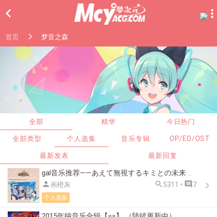

首页
梦音之森
全部
精华
今日热门
全部类型
个人选集
音乐专辑
OP/ED/OST
最新发表
最新回复
gal音乐推荐——あえて無視するキミとの未来 ～Relay broadcast～



画橙灰
5311 •
7
个人选集
2015年纯音乐合辑【==】 （陆续更新中）