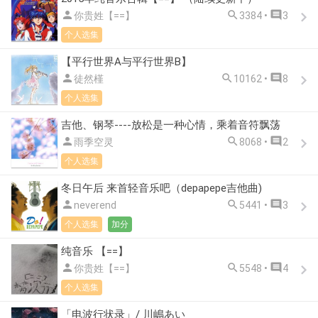



你贵姓【==】
3384 •
3
个人选集
【平行世界A与平行世界B】



徒然槿
10162 •
8
个人选集
吉他、钢琴----放松是一种心情，乘着音符飘荡



雨季空灵
8068 •
2
个人选集
冬日午后 来首轻音乐吧（depapepe吉他曲)



neverend
5441 •
3
个人选集
加分
纯音乐 【==】



你贵姓【==】
5548 •
4
个人选集
「电波行状录」/ 川嶋あい