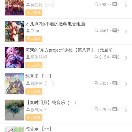



你贵姓【==】
3989 •
2
个人选集
才几点?睡不着的激萌电音组曲



Char
4661 •
5
个人选集
河河的“东方project”选集【第八弹】（元旦前奏）



星河祝福
6154 •
6
个人选集
纯音乐 【==】



你贵姓【==】
7351 •
0
个人选集
【秦时明月】纯音乐（二）



欲统天下
5790 •
6
个人选集
纯音乐 【==】