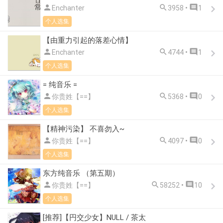



Enchanter
3958 •
1
个人选集
【由重力引起的落差心情】



Enchanter
4744 •
1
个人选集
= 纯音乐 =



你贵姓【==】
5368 •
0
个人选集
【精神污染】 不喜勿入~



你贵姓【==】
4097 •
0
个人选集
东方纯音乐 （第五期）



你贵姓【==】
58252 •
10
个人选集
[推荐]【円交少女】NULL / 茶太