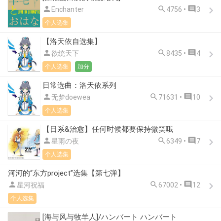



Enchanter
4756 •
3
个人选集
【洛天依自选集】



欲统天下
8435 •
4
个人选集
加分
日常选曲：洛天依系列



无梦doewea
71631 •
10
个人选集
【日系&治愈】任何时候都要保持微笑哦



星雨の夜
6349 •
7
个人选集
河河的“东方project”选集【第七弹】



星河祝福
67002 •
12
个人选集
[海与风与牧羊人]/ハンバート ハンバート