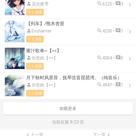



流光夜雫
6225 •
3
个人选集
【列车】/熊木杏里



Enchanter
4230 •
1
个人选集
蜜汁歌单~【==】



你贵姓【==】
4304 •
0
个人选集
月下秋时风景异，抚琴弦音琵琶湾。（纯音乐）



你贵姓【==】
4947 •
1
个人选集
加载更多
当前在第
9
/23 页

上一页
下一页
