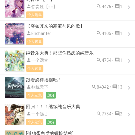



你贵姓【==】
4476 •
1
个人选集
【突如其来的寒流与风的歌】



Enchanter
4105 •
1
个人选集
纯音乐大典！那些你熟悉的纯音乐



一个远古
4754 •
1
个人选集
跟着旋律摇摆吧！



欲统天下
84042 •
13
个人选集
加分
回归！！！继续纯音乐大典



一个远古
7754 •
2
个人选集
加分
[孤独蛋白质的螺旋结构]