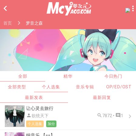

首页
梦音之森
全部
精华
今日热门
全部类型
个人选集
音乐专辑
OP/ED/OST
最新发表
最新回复
让心灵去旅行



欲统天下
7872 •
1
个人选集
加分
纯音乐 【==】