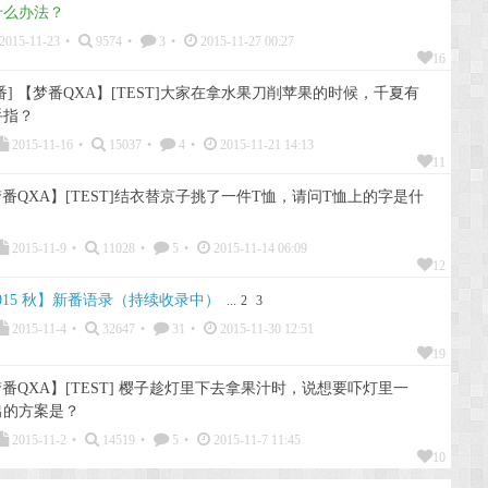
什么办法？
2015-11-23
•
9574
•
3
•
2015-11-27 00:27
16
番] 【梦番QXA】[TEST]大家在拿水果刀削苹果的时候，千夏有
手指？
2015-11-16
•
15037
•
4
•
2015-11-21 14:13
11
番QXA】[TEST]结衣替京子挑了一件T恤，请问T恤上的字是什
2015-11-9
•
11028
•
5
•
2015-11-14 06:09
12
015 秋】新番语录（持续收录中）
...
2
3
2015-11-4
•
32647
•
31
•
2015-11-30 12:51
19
番QXA】[TEST] 樱子趁灯里下去拿果汁时，说想要吓灯里一
出的方案是？
2015-11-2
•
14519
•
5
•
2015-11-7 11:45
10