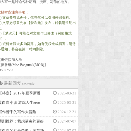
与大家一起讨论各种动画、漫画、写作的地方。
发帖时应注意事项：
(1) 文章要有原创性，你当然可以引用外部资料。
(2) 文章必须首先在【梦次元】发布，转载请注明出
处。
(3)【梦次元】可能会对文章作出修改（例如格式
等）。
(4) 资料来源大多为网路，如有侵权造成损害，请务
必通知，将会在第一时间删除。
点击链接加入群
夢番组(Moe Bangumi)(MOB)】
85057563
最新回复
newreply
【待定】2017年夏季新番一
2025-03-31
蓝白白小谈 游戏人生zero
2025-03-31
写作苦手的写作大冒险
2024-12-21
番剧推荐：我想演奏的更好
2024-07-07
蓝白白的动画杂谈：国产动
2024-07-07