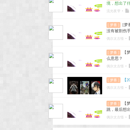
境，想出了
流光夜雫
•
[梦
[
梦番
]
没有被割伤
偶尔太古怪
•
【梦
[
梦番
]
么意思？
偶尔太古怪
•
【2
[
梦番
]
偶尔太古怪
•
【梦
[
梦番
]
跳，最后想
偶尔太古怪
•