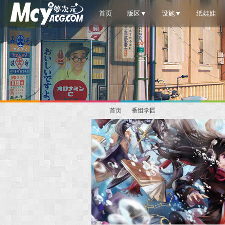
首页
版区▼
设施▼
纸娃娃
首页
番组学园
梦
»
›