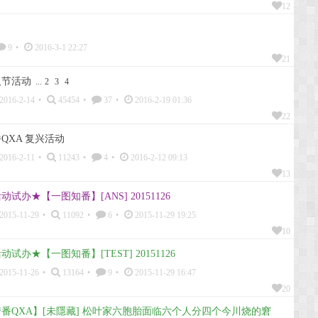
12
9
•
2016-3-1 22:27
21
人节活动
...
2
3
4
2016-2-14
•
45454
•
37
•
2016-2-19 01:36
22
QXA 复兴活动
2016-2-11
•
11243
•
4
•
2016-2-12 09:13
13
动试办★【一图知番】[ANS] 20151126
2015-11-29
•
11092
•
6
•
2015-11-29 19:25
10
动试办★【一图知番】[TEST] 20151126
2015-11-26
•
13164
•
9
•
2015-11-29 16:47
20
番QXA】[未隱藏] 松叶家六胞胎面临六个人分四个今川烧的窘