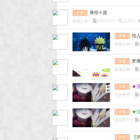
番组十题
[
梦番
]
噬魂之物
•
2016-2-27
•
11337
•
情
[
梦番
]
噬魂之物
•
梦番
[
梦番
]
噬魂之物
•
★活
[
梦番
]
流光夜雫
•
★活
[
梦番
]
流光夜雫
•
【梦
[
梦番
]