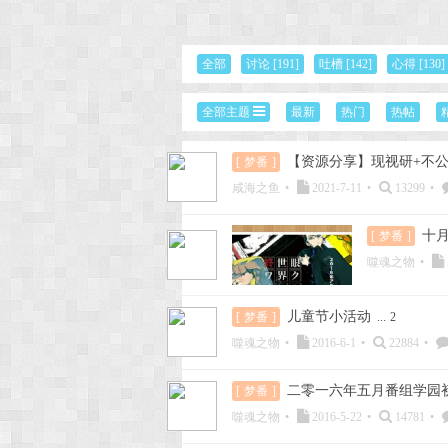
次
全部
讨论
[191]
吐槽
[142]
心得
[130]
全部主题
最新
热门
热帖
【资源分享】现视研+不
[
梦番
]
咸海之鱼
•
2021-7-11
•
13299
•
十
[
梦番
]
元
噬魂之物
•
儿童节小活动
[
梦番
]
...
2
噬魂之物
•
2016-6-1
•
22884
•
二零一六年五月番组学园初级
[
梦番
]
噬魂之物
•
2016-5-22
•
14781
•