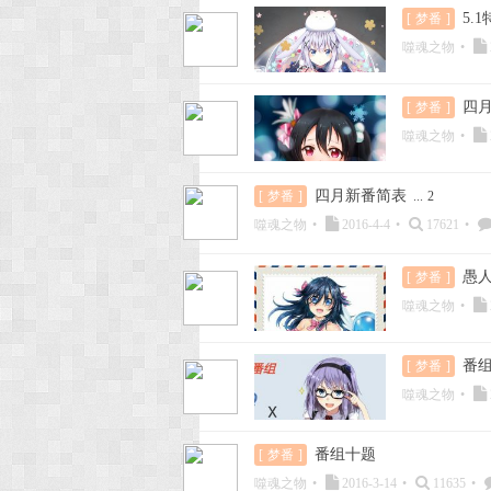
5.
[
梦番
]
噬魂之物
•
四月
[
梦番
]
噬魂之物
•
四月新番简表
[
梦番
]
...
2
噬魂之物
•
2016-4-4
•
17621
•
愚
[
梦番
]
噬魂之物
•
番
[
梦番
]
噬魂之物
•
番组十题
[
梦番
]
噬魂之物
•
2016-3-14
•
11635
•