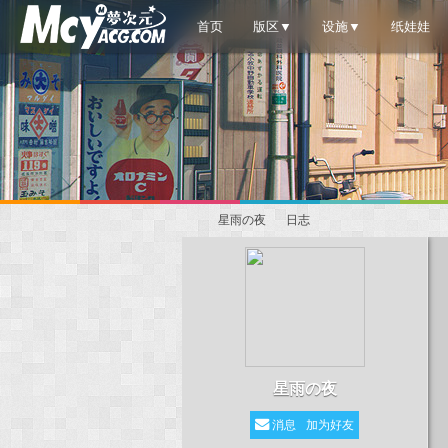
首页
版区▼
设施▼
纸娃娃
星雨の夜
日志
梦
›
›
星雨の夜
消息
加为好友