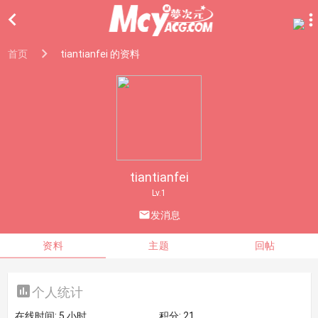

首页
tiantianfei 的资料
tiantianfei
Lv.1

发消息
资料
主题
回帖

个人统计
在线时间:
5 小时
积分:
21