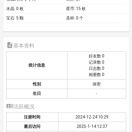
水晶:
0 枚
星币:
15 枚
宝石:
5 颗
圣杯:
0 个

基本资料
好友数 0
记录数 0
统计信息
日志数 0
相册数 0
性别
保密
生日
-

活跃概况
注册时间
2024-12-24 10:29
最后访问
2025-1-14 12:37