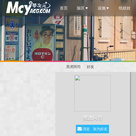
首页
版区▼
设施▼
纸娃娃
黑虎阿符
好友
梦
›
›
黑虎阿符
消息
加为好友