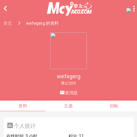

首页
wefegerg 的资料
wefegerg
禁止访问

发消息
资料
主题
回帖

个人统计
在线时间:
3 小时
积分:
11