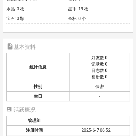
水晶:
0 枚
星币:
19 枚
宝石:
0 颗
圣杯:
0 个

基本资料
好友数 0
记录数 0
统计信息
日志数 0
相册数 0
性别
保密
生日
-

活跃概况
管理组
注册时间
2025-6-7 06:52