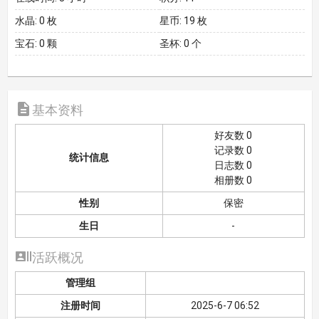
水晶:
0 枚
星币:
19 枚
宝石:
0 颗
圣杯:
0 个

基本资料
好友数 0
记录数 0
统计信息
日志数 0
相册数 0
性别
保密
生日
-

活跃概况
管理组
注册时间
2025-6-7 06:52