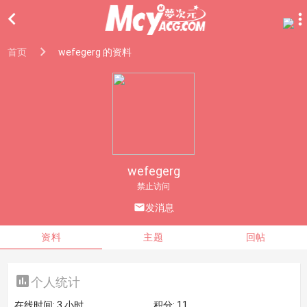

首页
wefegerg 的资料
wefegerg
禁止访问

发消息
资料
主题
回帖

个人统计
在线时间:
3 小时
积分:
11