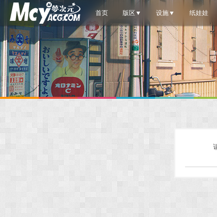
首页
版区▼
设施▼
纸娃娃