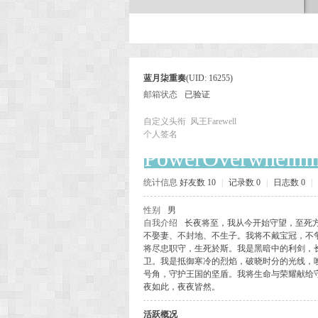
次
蓝月柒重奏
(UID: 16255)
邮箱状态
已验证
自定义头衔
风王Farewell
个人签名
PowerOverwhelmi
统计信息
好友数 10
|
记录数 0
|
日志数 0
|
元
性别
男
自我介绍
长夜将至，我从今开始守望，至死
不娶妻、不封地、不生子。我将不戴宝冠，不
将尽忠职守，生死於斯。我是黑暗中的利剑，
卫。我是抵御寒冷的烈焰，破晓时分的光线，
号角，守护王国的坚盾。我将生命与荣耀献给
夜如此，夜夜皆然。
活跃概况