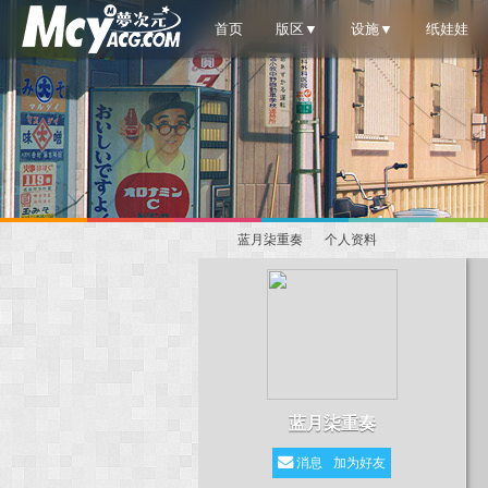
首页
版区▼
设施▼
纸娃娃
蓝月柒重奏
个人资料
梦
›
›
蓝月柒重奏
消息
加为好友