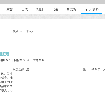
主题
日志
相册
记录
留言板
个人资料
视频认证
未认证
ng!
相册数 1
|
回帖数 3586
|
主题数 6
兴趣爱好
皮
生日
2000 年 5 
方休。我将
争荣宠。我
长城上的守
唤醒眠者的
守夜人，今