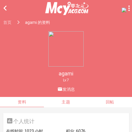

首页
agami 的资料
agami
Lv.7

发消息
资料
主题
回帖

个人统计
在线时间:
1023 小时
积分:
6076