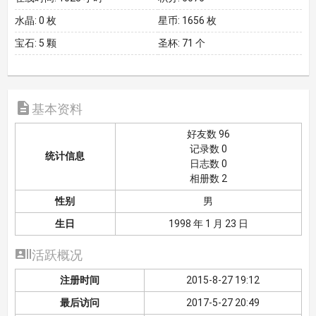
水晶:
0 枚
星币:
1656 枚
宝石:
5 颗
圣杯:
71 个

基本资料
好友数 96
记录数 0
统计信息
日志数 0
相册数 2
性别
男
生日
1998 年 1 月 23 日

活跃概况
注册时间
2015-8-27 19:12
最后访问
2017-5-27 20:49