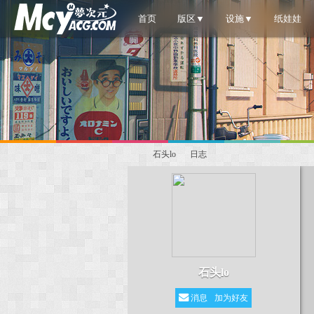
首页
版区▼
设施▼
纸娃娃
石头lo
日志
梦
›
›
石头lo
消息
加为好友