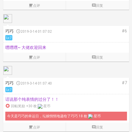

点评

回复
#6
巧巧

2019-3-14 01:07:02
Lv.7
嘿嘿嘿~ 大佬欢迎回来

点评

回复
#7
巧巧

2019-3-14 01:07:40
Lv.7
话说那个纯表情的过分了！！

回帖奖励 +30 枚
星币
今天是巧巧的幸运日，坛娘悄悄地递给了巧巧 18 枚
星币

点评

回复