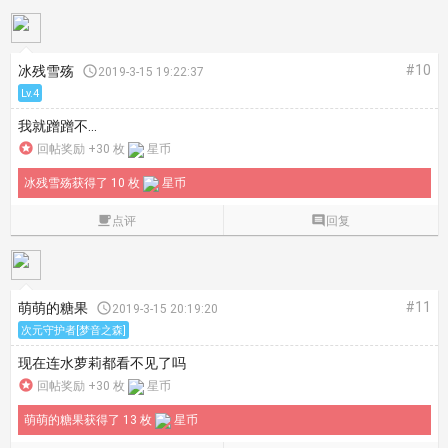
#10
冰残雪殇

2019-3-15 19:22:37
Lv.4
我就蹭蹭不...

回帖奖励 +30 枚
星币
冰残雪殇获得了 10 枚
星币

点评

回复
#11
萌萌的糖果

2019-3-15 20:19:20
次元守护者[梦音之森]
现在连水萝莉都看不见了吗

回帖奖励 +30 枚
星币
萌萌的糖果获得了 13 枚
星币