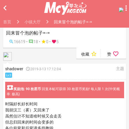

首页
小镇大厅
回来冒个泡的帖子=-=
回来冒个泡的帖子=-=

16619 •

18 •

0
•

5


收藏
赞
主题
shadower

2019-3-13 17:12:04
Lv.3

奖励池: 90 枚星币
回复本帖可获得 30 枚星币奖励! 每人限 1 次(中奖概
率: 极高)
时隔好长好长时间
我胡汉三（雾）又回来了
虽然估计不知道啥时候又会走丢
但总归回来的时间会变多的
各位前辈和后辈请多指教啦