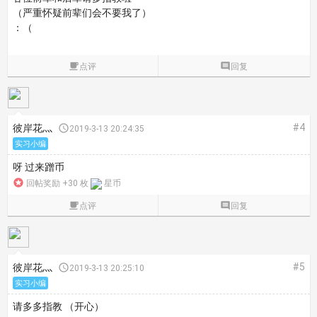
（严重怀疑前辈们会不要我了）
：（

点评

回复
#4
彼岸花灬

2019-3-13 20:24:35
实习小编
呀 过来蹭币

回帖奖励 +30 枚
星币

点评

回复
#5
彼岸花灬

2019-3-13 20:25:10
实习小编
请多多指教 （开心）