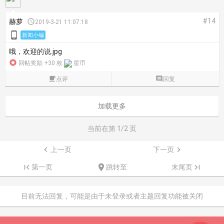
#14
赫萝

2019-3-21 11:07:18

新闻小编
哦，欢迎的说.jpg

回帖奖励 +30 枚
星币

点评

回复
加载更多
当前在第
1
/2 页

上一页
下一页


第一页

跳转至
末尾页

目前无法回复，可能是由于未登录或者主题回复功能被关闭