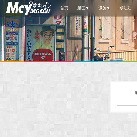
首页
版区▼
设施▼
纸娃娃