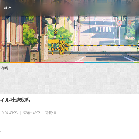
动态
游戏吗
イル社游戏吗
9 04:43:23
|
查看: 4892
|
回复: 0
顶