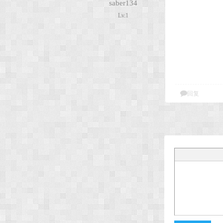
saber134
Lv.1
次
回复
元