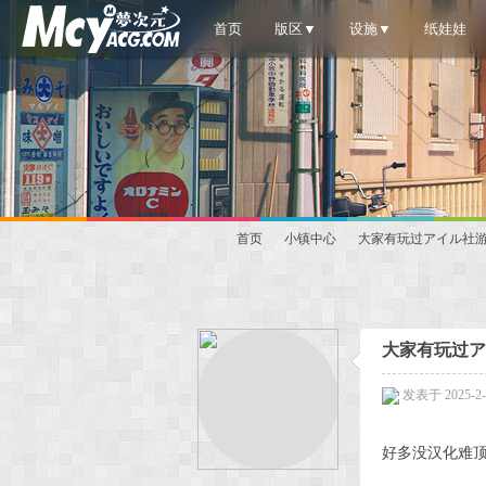
首页
版区▼
设施▼
纸娃娃
首页
小镇中心
大家有玩过アイル社
梦
»
›
›
大家有玩过ア
发表于 2025-2-1
好多没汉化难