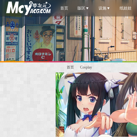
首页
版区▼
设施▼
纸娃娃
首页
Cosplay
梦
»
›