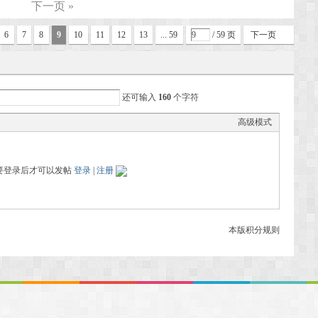
下一页 »
6
7
8
9
10
11
12
13
... 59
/ 59 页
下一页
还可输入
160
个字符
高级模式
要登录后才可以发帖
登录
|
注册
本版积分规则