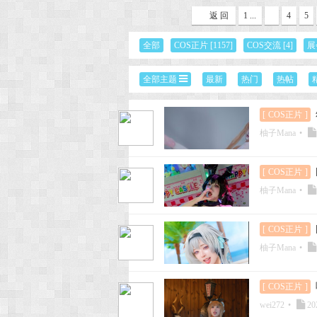
返 回
1 ...
4
5
次
全部
COS正片
[1157]
COS交流
[4]
展
全部主题
最新
热门
热帖
[
COS正片
]
柚子Mana
•
[
COS正片
]
元
柚子Mana
•
[
COS正片
]
柚子Mana
•
[
COS正片
]
wei272
•
20