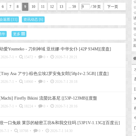
6
7
8
9
10
11
12
13
... 59
/ 59 页
下一页
会返图
[11]
资讯动态
[6]
精华
更多
幼愛Youmeko - 刀剑神域 亚丝娜·中华女仆 [42P 934M][度盘]
2026-7-1
•
15472
•
0
•
2026-7-1 20:21
[Tiny Asa アサ]-棕色尘埃2罗安兔女郎[58p1v-2.5GB] [度盘]
2026-7-1
•
14960
•
0
•
2026-7-1 20:18
[Machi] Firefly Bikini 流螢比基尼 [[53P-123MB][度盤
2026-7-1
•
18224
•
0
•
2026-7-1 20:16
咬一口兔娘 莱莎的秘密工坊&和我交往吗 [53P1V-1.13G][百度云]
26-7-1
•
10768
•
0
•
2026-7-1 14:30