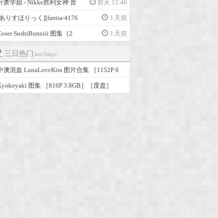
轩萧学姐 - Nikke胜利女神 普
前天 12:46
[ありすほりっく][fantia-4176
3 天前
Coser SushiBunniii 图集［2
3 天前
三日热门
hot/3days
中澳混血 LunaLoveKiss 图片合集 ［1152P 6
Kyokoyaki 图集 ［816P 3.8GB］［度盘］