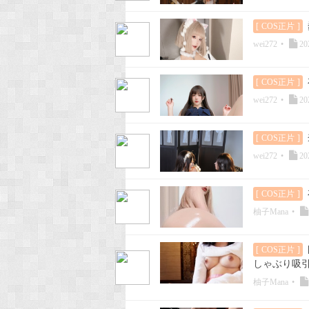
[
COS正片
]
wei272
•
20
[
COS正片
]
wei272
•
20
[
COS正片
]
wei272
•
20
[
COS正片
]
柚子Mana
•
[
COS正片
]
しゃぶり吸引
柚子Mana
•