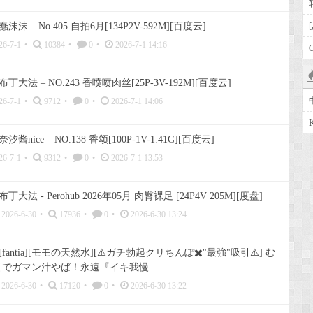
蠢沫沫 – No.405 自拍6月[134P2V-592M][百度云]
26-7-1
•
10384
•
0
•
2026-7-1 14:16
布丁大法 – NO.243 香喷喷肉丝[25P-3V-192M][百度云]
26-7-1
•
9712
•
0
•
2026-7-1 14:06
奈汐酱nice – NO.138 香颂[100P-1V-1.41G][百度云]
26-7-1
•
9312
•
0
•
2026-7-1 13:53
布丁大法 - Perohub 2026年05月 肉臀裸足 [24P4V 205M][度盘]
2026-6-30
•
17936
•
0
•
2026-6-30 13:24
[fantia][モモの天然水][⚠️ガチ勃起クリちんぽ✖️"最強"吸引⚠️] む
でガマン汁やば！永遠『イキ我慢...
2026-6-30
•
17120
•
0
•
2026-6-30 13:22