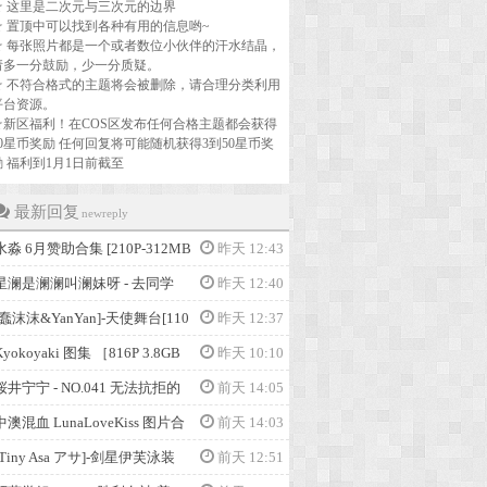
☆ 这里是二次元与三次元的边界
☆ 置顶中可以找到各种有用的信息哟~
☆ 每张照片都是一个或者数位小伙伴的汗水结晶，
请多一分鼓励，少一分质疑。
☆ 不符合格式的主题将会被删除，请合理分类利用
平台资源。
☆新区福利！在COS区发布任何合格主题都会获得
30星币奖励 任何回复将可能随机获得3到50星币奖
励 福利到1月1日前截至
最新回复
newreply
水淼 6月赞助合集 [210P-312MB
昨天 12:43
星澜是澜澜叫澜妹呀 - 去同学
昨天 12:40
[蠢沫沫&YanYan]-天使舞台[110
昨天 12:37
Kyokoyaki 图集 ［816P 3.8GB
昨天 10:10
桜井宁宁 - NO.041 无法抗拒的
前天 14:05
中澳混血 LunaLoveKiss 图片合
前天 14:03
[Tiny Asa アサ]-剑星伊芙泳装
前天 12:51