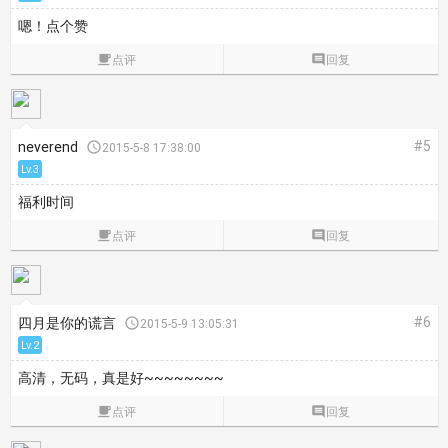
嗯！点个赞

点评

回复
#5
neverend

2015-5-8 17:38:00
Lv.3
福利时间

点评

回复
#6
四月是你的谎言

2015-5-9 13:05:31
Lv.2
高清，无码，真是好~~~~~~~~

点评

回复