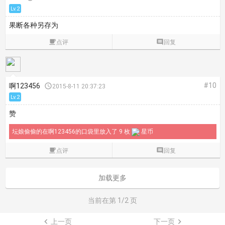
Lv.2
果断各种另存为

点评

回复
#10
啊123456

2015-8-11 20:37:23
Lv.2
赞
坛娘偷偷的在啊123456的口袋里放入了 9 枚
星币

点评

回复
加载更多
当前在第
1
/2 页

上一页
下一页
