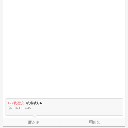
127我没没
: 哦哦哦好6

2016-4-1 04:45

点评

回复