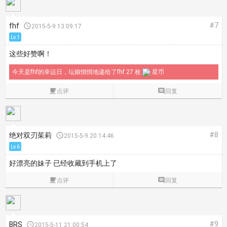
#7
fhf

2015-5-9 13:09:17
Lv.1
这些好赞啊！
今天是fhf的幸运日，坛娘悄悄地递给了fhf 27 枚
星币

点评

回复
#8
绝对双刃茱莉

2015-5-9 20:14:46
Lv.6
好漂亮的妹子 已经收藏到手机上了

点评

回复
#9
BRS

2015-5-11 21:00:54