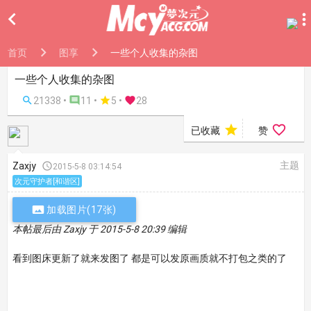

首页
图享
一些个人收集的杂图
一些个人收集的杂图

21338 •

11 •

5
•

28


已收藏
赞
主题
Zaxjy

2015-5-8 03:14:54
次元守护者[和谐区]

加载图片(17张)
本帖最后由 Zaxjy 于 2015-5-8 20:39 编辑
看到图床更新了就来发图了 都是可以发原画质就不打包之类的了