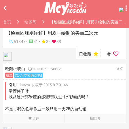

首页
绘梦阁
【绘画区规则详解】用双手绘制的美丽二次元
【绘画区规则详解】用双手绘制的美丽二次元

51847 •

41 •

3
•

38


已收藏
赞
#31
欧阳の晓白

2015-8-7 11:48:12
楼主
次元守护者[绘梦阁]
引用:
dsczhx 发表于 2015-8-7 01:46
辛苦你了呀
以及这张露米娅的那些暗影是用水彩画的吗？
不是，我的临摹作业一般只用一支2B的自动铅

点评

回复