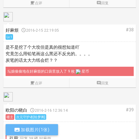

点评

回复
#38
好麻烦

2016-2-15 22:19:05
Lv.1
是不是挖了个大坟但是真的很想知道吖
究竟怎么用铅笔画这么黑还不反光的。。。。
炭笔的话太大力纸会烂？？
坛娘偷偷地在好麻烦的口袋里放入了 9 枚
星币

点评

回复
#39
欧阳の晓白

2016-2-16 12:36:14
楼主
次元守护者[绘梦阁]

加载图片(1张)
引用:
回复 38 楼 好麻烦