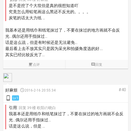
是不是挖了个大坟但是真的很想知道吖
究竟怎么用铅笔画这么黑还不反光的。。。。
炭笔的话太大力纸 ...
我基本还是用纸巾和纸笔抹过了，不要在抹过的地方画就不会反
光...偶尔还用手指抹过...
话是这么说，但是有时候还是无法避免...
最后看上去不放其实只是因为采光和拍摄角度选的好....
其实已经比较反光了...

点评

回复
#40
好麻烦

2016-2-16 20:55:34

Lv.1
引用:
回复 39 楼 欧阳の晓白
我基本还是用纸巾和纸笔抹过了，不要在抹过的地方画就不会反
光...偶尔还用手指抹过...
话是这么说，但是 ...