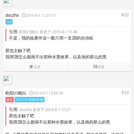
#32
dsczhx

2015-8-7 12:27:13
Lv.3
引用:
欧阳の晓白 发表于 2015-8-7 11:48
不是，我的临摹作业一般只用一支2B的自动铅
那也太触了吧
我用2B怎么都画不出那种水墨效果，以及画的那么的黑

点评

回复
#33
欧阳の晓白

2015-8-7 12:50:58
楼主
次元守护者[绘梦阁]
引用:
dsczhx 发表于 2015-8-7 12:27
那也太触了吧
我用2B怎么都画不出那种水墨效果，以及画的那么的黑