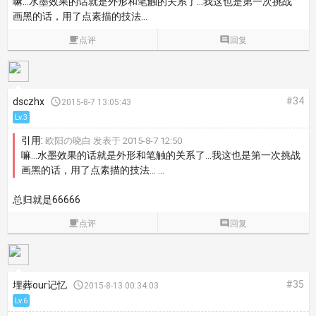
嘛...水墨效果的话就是外形和笔触的关系了...我这也是第一次挑战
画黑的话，用了点素描的技法...

点评

回复
#34
dsczhx

2015-8-7 13:05:43
Lv.3
引用:
欧阳の晓白 发表于 2015-8-7 12:50
嘛...水墨效果的话就是外形和笔触的关系了...我这也是第一次挑战
画黑的话，用了点素描的技法... ...
总归就是66666

点评

回复
#35
埋葬our记忆

2015-8-13 00:34:03
Lv.6