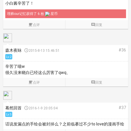
小白酱辛苦了！
埋葬our记忆获得了 6 枚
星币

点评

回复
#36
森木夜昹

2015-8-13 15:46:51
Lv.2
辛苦了喵w
很久没来晓白已经这么厉害了qwq、

点评

回复
#37
蓦然回首

2016-1-9 20:05:04
Lv.5
话说发漏点的手绘会被封掉么？之前临摹过不少to love的漫画手绘