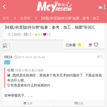

首页
绘梦阁
[转载/科普]如何分辨"临摹，参考，加工，描图"等词汇
[转载/科普]如何分辨"临摹，参考，加工，描图"等词汇

24885 •

15 •

5
•

15


已收藏
赞
#11
0824

2015-10-31 22:19:44
Lv.7
引用:
回复 6 楼 白夜の瑞秋
嘛...既然是在绘画区，那就来个有关艺术的问题好了...下面这张画
有点吓人呢...
它究竟是谁在什么时候画的什 ...
农神吞噬其子。。。

点评

回复