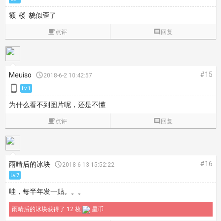
额 楼 貌似歪了

点评

回复
#15
Meuiso

2018-6-2 10:42:57

Lv.1
为什么看不到图片呢，还是不懂

点评

回复
#16
雨晴后的冰块

2018-6-13 15:52:22
Lv.7
哇，每半年发一贴。。。
雨晴后的冰块获得了 12 枚
星币