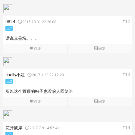
#12
0824

2015-10-31 22:20:00
Lv.7
话说真是坑。。。

点评

回复
#13
chelly小姐

2017-1-29 22:12:28
Lv.2
所以这个置顶的帖子也没啥人回复咯

点评

回复
#14
花开彼岸

2017-7-9 14:57:41
Lv.1