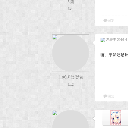
5圆
Lv.1
次
回复
发表于 2016-4-9
嘛。果然还是热
元
上杉氏绘梨衣
Lv.2
回复