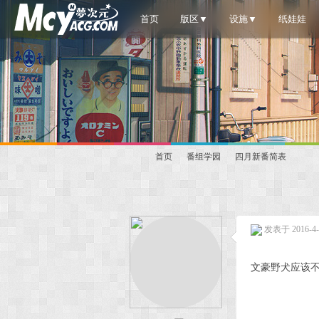
首页
版区▼
设施▼
纸娃娃
首页
番组学园
四月新番简表
梦
»
›
›
发表于 2016-4-9
文豪野犬应该