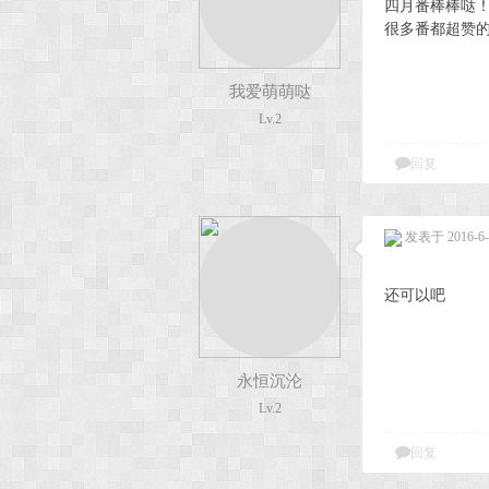
四月番棒棒哒
很多番都超赞
我爱萌萌哒
Lv.2
回复
发表于 2016-6-1
还可以吧
永恒沉沦
Lv.2
回复