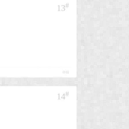
#
13
举报
#
14