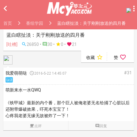

首页
番组学园
蓝白瞎扯淡：关于刚刚放送的四月番
蓝白瞎扯淡：关于刚刚放送的四月番
[吐槽]

26850 •

30 •

0
•

21


收藏
赞
#31
我爱萌萌哒

2016-5-22 14:45:07
Lv.2
萌新来水一水QWQ
《铁甲城》最新的内个番，那个巨人被俺老婆无名给捅了心脏以后
还附带爆破效果，吓死本宝宝了！
心疼我老婆无缘无故被炸了一下！

点评

回复