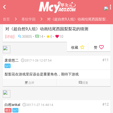

首页
番组学园
对《超自然9人组》动画结尾西园梨梨花的猜测
对《超自然9人组》动画结尾西园梨梨花的猜测
[讨论]

30805 •

14 •

0
•

10


收藏
赞
#11
废柴悠二

2017-1-26 12:07:54
Lv.1
梨梨花在游戏里应该会是重要角色，期待下游戏

点评

回复
#12
白柑ankal

2017-1-27 16:44:14
楼主
Lv.1