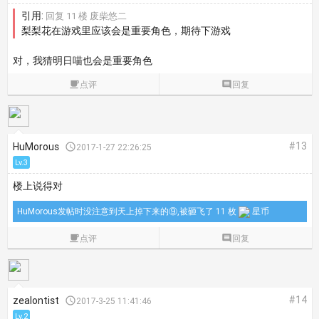
引用:
回复 11 楼 废柴悠二
梨梨花在游戏里应该会是重要角色，期待下游戏
对，我猜明日喵也会是重要角色

点评

回复
#13
HuMorous

2017-1-27 22:26:25
Lv.3
楼上说得对
HuMorous发帖时没注意到天上掉下来的⑨,被砸飞了 11 枚
星币

点评

回复
#14
zealontist

2017-3-25 11:41:46
Lv.2