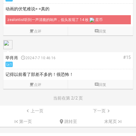
动画的伏笔难说= =真的
zealontist听到一声清脆的响声，低头发现了 14 枚
星币

点评

回复
#15
毕肖肖

2024-7-7 10:46:16
Lv.1
记得以前看了部差不多的！很恐怖！

点评

回复
当前在第
2
/2 页

上一页
下一页


第一页

跳转至
末尾页
