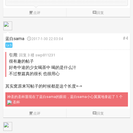

点评

回复
#4
蓝白sama

2017-1-30 22:03:04
Lv.5
引用:
回复 3 楼 swp811231
很有趣的帖子
好奇中途的少女喝茶中 喝的是什么汁
不过整篇真的很长 也很用心
其实窝原来写帖子的时候都是这个长度=-=
神圣的圣杯显现在了蓝白sama的眼前，蓝白sama小心翼翼地拿起了 1 个
圣杯

点评

回复