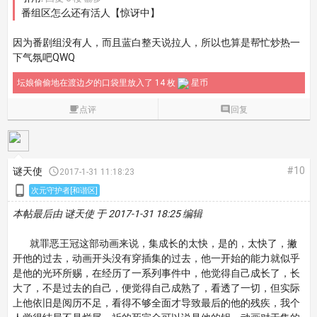
番组区怎么还有活人【惊讶中】
因为番剧组没有人，而且蓝白整天说拉人，所以也算是帮忙炒热一
下气氛吧QWQ
坛娘偷偷地在渡边夕的口袋里放入了 14 枚
星币

点评

回复
#10
谜天使

2017-1-31 11:18:23

次元守护者[和谐区]
本帖最后由 谜天使 于 2017-1-31 18:25 编辑
就罪恶王冠这部动画来说，集成长的太快，是的，太快了，撇
开他的过去，动画开头没有穿插集的过去，他一开始的能力就似乎
是他的光环所赐，在经历了一系列事件中，他觉得自己成长了，长
大了，不是过去的自己，便觉得自己成熟了，看透了一切，但实际
上他依旧是阅历不足，看得不够全面才导致最后的他的残疾，我个