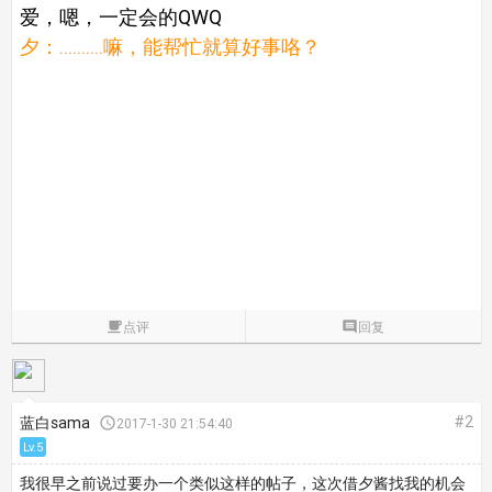
爱，嗯，一定会的QWQ
夕：..........嘛，能帮忙就算好事咯？

点评

回复
#2
蓝白sama

2017-1-30 21:54:40
Lv.5
我很早之前说过要办一个类似这样的帖子，这次借夕酱找我的机会