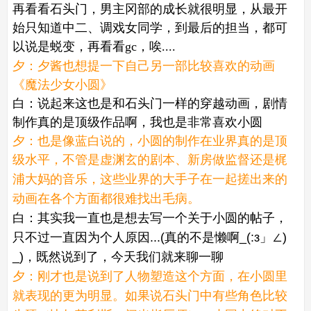
再看看石头门，男主冈部的成长就很明显，从最开
始只知道中二、调戏女同学，到最后的担当，都可
以说是蜕变，再看看gc，唉....
夕：夕酱也想提一下自己另一部比较喜欢的动画
《魔法少女小圆》
白：说起来这也是和石头门一样的穿越动画，剧情
制作真的是顶级作品啊，我也是非常喜欢小圆
夕：也是像蓝白说的，小圆的制作在业界真的是顶
级水平，不管是虚渊玄的剧本、新房做监督还是
梶
浦
大妈的音乐，这些业界的大手子在一起搓出来的
动画在各个方面都很难找出毛病。
白：其实我一直也是想去写一个关于小圆的帖子，
只不过一直因为个人原因...(真的不是懒啊_(:з」∠)
_)，既然说到了，今天我们就来聊一聊
夕：刚才也是说到了人物塑造这个方面，在小圆里
就表现的更为明显。如果说石头门中有些角色比较