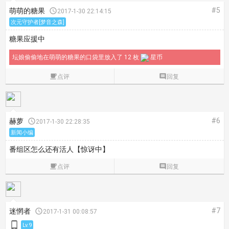
#5
萌萌的糖果

2017-1-30 22:14:15
次元守护者[梦音之森]
糖果应援中
坛娘偷偷地在萌萌的糖果的口袋里放入了 12 枚
星币

点评

回复
#6
赫萝

2017-1-30 22:28:35
新闻小编
番组区怎么还有活人【惊讶中】

点评

回复
#7
迷惘者

2017-1-31 00:08:57

Lv.9