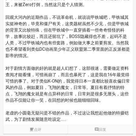
王，来被Zero打倒，当然这只是个人猜测。
回观大河内的近期作品，不说革命机，就说说甲铁城吧，甲铁城其
实挺神奇的，毕竟和僵尸有关，这类题材虽然不少见，但是甲铁城
的背景又比较特殊，但在甲铁城中一直穿插着一些奇奇怪怪的科
学，故事比较赶，而且还留坑了，BOSS隐藏得也不差，起码不是
人类，不过甲铁城内也有些套路，例如做大事之前要剪发。当然我
也不希望看到类似DC动画里少年正义联盟第二季里面的正反派都是
影帝的情况。
对于剧情方面做的好的就是超人幻想了，这部很迷，需要做足资料
查阅才能看懂，可惜画崩了，而且也暴死了，这是我在16年最觉得
可惜的事了。对于类似K-ON的，我觉得日本一直都比较喜欢偏日常
风的作品，例如夏目，飞翔的魔女，日常等。夏目有着抒情的特
点，飞翔的魔女就是有点异样的日常，日常则是很多无厘头，这些
作品不仅能让你一笑，在回想的时候也能细细回味。
老虚的小圆毫无疑问是不错的作品，不过这让我想起他做的特摄铠
武，为了剧情发展随意吃设定……

点评

回复