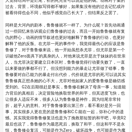
人觉得结局不是烂尾，祈的死完全可以说是他的锅。动画对于集的
过去，背景，环境叙写得都不够好，如果集没有他的过去记忆或许
被看待得也会不同，他似乎感觉自己长大了，但结果反之罢了。
同样是大河内的剧本，鲁鲁修就不一样了。为什么呢？首先动画通
过一些回忆来告诉观众们鲁鲁修的过去，而且一开始鲁鲁修就有复
仇的野心，动画的情节叙述也更好地解释了鲁鲁修的行动，也更好
解释了他的反叛。在尤菲一死的事件中，我觉得最伤心的应该是鲁
鲁修了，对于鲁鲁修来说，他一开始虽想杀尤菲，但尤菲是第一个
识破他Zero面具下的真身的人，对他来说尤菲是次于妹妹的在世亲
人，当尤菲决定要建立日本区时，鲁鲁修觉得行动要失败了，一直
以来要做的事都不行了。但没想到能力的暴走让尤菲做了错事，鲁
鲁修要对自己能力的暴走付出代价，代价就是尤菲的死;可以说其实
鲁鲁修真正想杀她的心不大，尤菲对他如家人的爱鲁鲁修是确切感
受到的。G2在后期很赶是事实，鲁鲁修在解决了母亲一事，知道能
力背后的真相后，决定冒险地换取世界的和平，但其进度飞快，也
让很多人适应不来，很多人认为鲁鲁修是神作，因为结尾非常转
折，超乎人的意料。对于鲁鲁修要出第三作，看不看好是另一回
事，其实很多人更在意的是鲁鲁修和C.C.能在一起，弥补心中的遗
憾。其实我觉得鲁鲁修复活也是为了挽救那短暂的和平吧，毕竟R2
最后也说了，鲁鲁修作为最恶死后，换取了和平，但这和平不是永
恒，鲁鲁修会复活，可能是作为Zero，破坏战争，也可能是作为魔