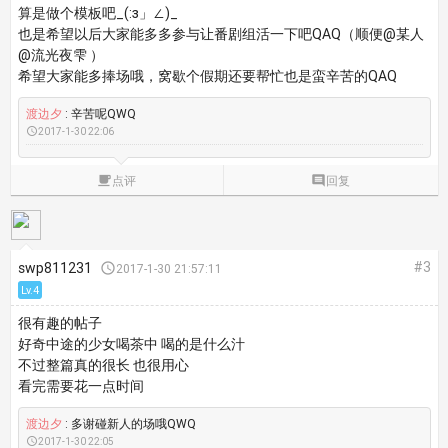
算是做个模板吧_(:з」∠)_
也是希望以后大家能多多参与让番剧组活一下吧QAQ（顺便@某人
@流光夜雫 ）
希望大家能多捧场哦，窝歇个假期还要帮忙也是蛮辛苦的QAQ
渡边夕
: 辛苦呢QWQ

2017-1-30 22:06

点评

回复
#3
swp811231

2017-1-30 21:57:11
Lv.4
很有趣的帖子
好奇中途的少女喝茶中 喝的是什么汁
不过整篇真的很长 也很用心
看完需要花一点时间
渡边夕
: 多谢碰新人的场哦QWQ

2017-1-30 22:05