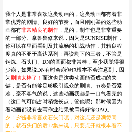
我个人是非常喜欢这类动画的，这类动画都有着非
常优秀的剧情、良好的节奏，而且刚刚举的这些动
画都有
非常精良的制作
，是的，制作也是非常重要
的一部分。拿鲁鲁修来说，因为是SUNRISE制作，
你可以在里面看到及其流畅的机战动作，其精良程
度真的不亚于高达系列；再说剩下的三者，不管是
钢炼、石头门、DN的画面都非常棒，至少我觉得很
少崩，如果说DN有时会崩但也根本不会注意到，因
为
剧情太棒了！
而这也是这类动画能否成功的关
键，是否有能够足够吸引观众的剧情、节奏是否紧
凑，毫不客气的说，这些动画我都是一口气看完的
（这口气可能占时稍微长点，管他呢）那时候因为
看动画都没有去写作业结果被骂得好惨QAQ。
夕：夕酱非常喜欢石头门呢，对这点还是满赞同
的，就石头门的后12集来说，只要点开就根本看不