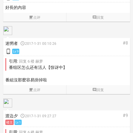
好長的內容

点评

回复
#8
迷惘者

2017-1-31 00:10:26

Lv.9
引用:
回复 6 楼 赫萝
番组区怎么还有活人【惊讶中】
番組沒那麼容易掛掉啦

点评

回复
#9
渡边夕

2017-1-31 09:27:27
楼主
Lv.1
引用:
回复 6 楼 赫萝