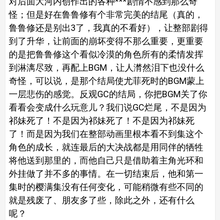
对后面大河内创作出的各种***剧情不感到那么奇
怪；但是好在鲁鲁修有个非常完美的结尾（真的，
鲁鲁修还是别出3了，我真的不看好），让整部剧得
到了升华，让前面的崩坏变得不那么重要，更重要
的是把鲁鲁修这个看似冷漠的角色所有的柔情发挥
到淋漓尽致，再配上BGM，让人潸然泪下也没什么
奇怪，可以说，是那个结局使尤菲死时的BGM蒙上
一层悲伤的感觉。反观GC的结局，你把BGM关了你
看看会变成什么玩意儿？我们说GC烂尾，不是因为
祁妹死了！不是因为祁妹死了！不是因为祁妹死
了！而是因为我们在整部动画里根本看不到集这个
角色的成长，就连最后的大决战都是用同伴的牺牲
将他送到那里的，而他自己只是借助着主角光环和
外挂做了并不多的事情。在一切结束后，他和第一
集时的樱满集没有任何变化，可能稍微有些不同的
就是残废了、朋友多了些，除此之外，还有什么
呢？