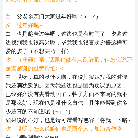
白：父老乡亲们大家过年好啊_(:з」∠)_
夕：过年好呢~
白：也是趁着过年吧，这边也是有时间了，夕酱这
边找到我也很高兴呢，毕竟我也很喜欢夕酱这样可
爱的孩子（不想某巧一样）
夕：（汗颜）唔...话题稍微有点跑偏呢，但怎么说还
是蛮感谢的过劳帮忙> <
白：哎呀，真的没什么啦，在说其实妮找我的时候
我还满犹豫的。因为我这边也是因为功课的原因，
已经好久没有去看动画了，帖子方面本来写的就不
是那么好，现在也是没什么自信，具体能帮到你多
少还真的不知道呢_(:з」∠)_
如果说的不好，也是请可谓看客包容，将就一下咯~
夕：哎呀，怎么说咱们也是两个人，加油合作咯
白：嗯嗯嗯嗯WWWW