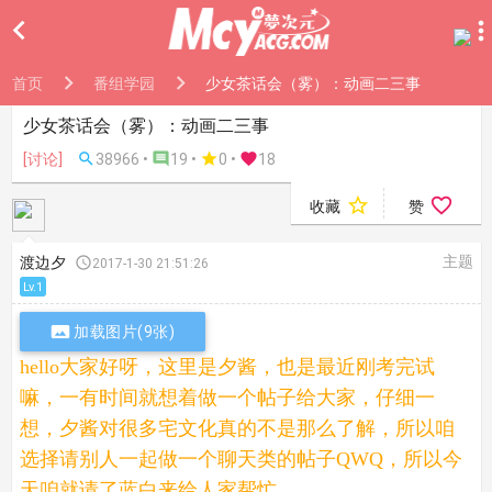

首页
番组学园
少女茶话会（雾）：动画二三事
少女茶话会（雾）：动画二三事
[讨论]

38966 •

19 •

0
•

18


收藏
赞
主题
渡边夕

2017-1-30 21:51:26
Lv.1

加载图片(9张)
hello
大家好呀，这里是夕酱，也是最近刚考完试
嘛，一有时间就想着做一个帖子给大家，仔细一
想，夕酱对很多宅文化真的不是那么了解，所以咱
选择请别人一起做一个聊天类的帖子
QWQ
，所以今
天咱就请了蓝白来给人家帮忙