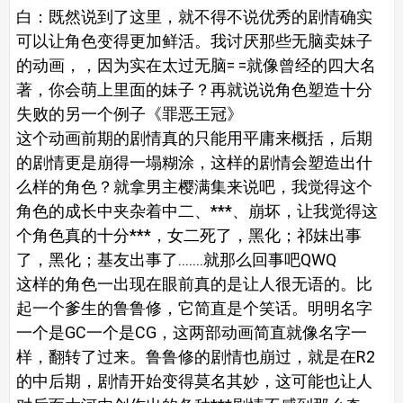
白：既然说到了这里，就不得不说优秀的剧情确实
可以让角色变得更加鲜活。我讨厌那些无脑卖妹子
的动画，，因为实在太过无脑= =就像曾经的四大名
著，你会萌上里面的妹子？再就说说角色塑造十分
失败的另一个例子《罪恶王冠》
这个动画前期的剧情真的只能用平庸来概括，后期
的剧情更是崩得一塌糊涂，这样的剧情会塑造出什
么样的角色？就拿男主樱满集来说吧，我觉得这个
角色的成长中夹杂着中二、***、崩坏，让我觉得这
个角色真的十分***，女二死了，黑化；祁妹出事
了，黑化；基友出事了.......就那么回事吧QWQ
这样的角色一出现在眼前真的是让人很无语的。比
起一个爹生的鲁鲁修，它简直是个笑话。明明名字
一个是GC一个是CG，这两部动画简直就像名字一
样，翻转了过来。鲁鲁修的剧情也崩过，就是在R2
的中后期，剧情开始变得莫名其妙，这可能也让人