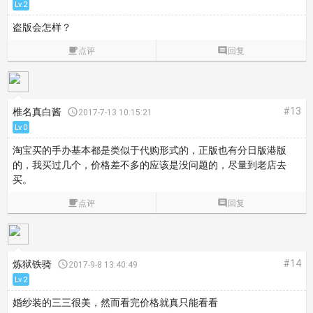
Lv.2
盗版会怎样？

点评

回复
#13
椎名真白酱

2017-7-13 10:15:21
Lv.0
淘宝买的手办基本都是类似于代购形式的，正版也有分日版港版
的，我买过几个，价格差不多的应该是没问题的，尽量到老店去
买。

点评

回复
#14
炼狱铁骑

2017-9-8 13:40:49
Lv.2
婚纱装的三三很美，然而看完价格就真只能看看