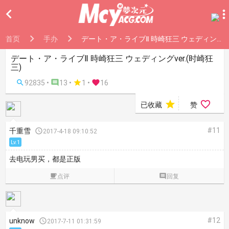

首页
手办
デート・ア・ライブⅡ 時崎狂三 ウェディングver.(时崎狂三)
デート・ア・ライブⅡ 時崎狂三 ウェディングver.(时崎狂
三)

92835 •

13 •

1
•

16


已收藏
赞
#11
千重雪

2017-4-18 09:10:52
Lv.1
去电玩男买，都是正版

点评

回复
#12
unknow

2017-7-11 01:31:59