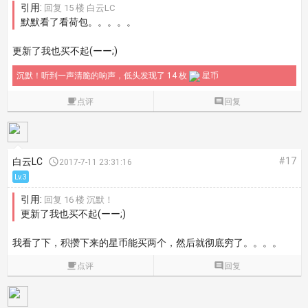
引用:
回复 15 楼 白云LC
默默看了看荷包。。。。。
更新了我也买不起(ーー;)
沉默！听到一声清脆的响声，低头发现了 14 枚
星币

点评

回复
#17
白云LC

2017-7-11 23:31:16
Lv.3
引用:
回复 16 楼 沉默！
更新了我也买不起(ーー;)
我看了下，积攒下来的星币能买两个，然后就彻底穷了。。。。

点评

回复