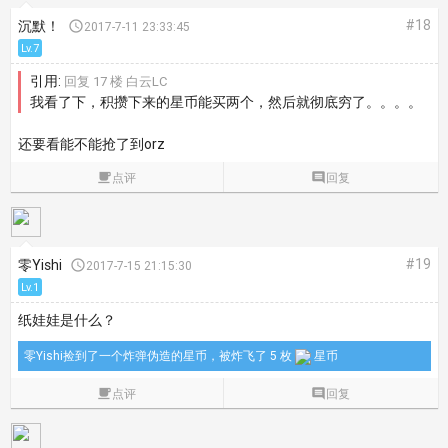
#18
沉默！

2017-7-11 23:33:45
Lv.7
引用:
回复 17 楼 白云LC
我看了下，积攒下来的星币能买两个，然后就彻底穷了。。。。
还要看能不能抢了到orz

点评

回复
#19
零Yishi

2017-7-15 21:15:30
Lv.1
纸娃娃是什么？
零Yishi捡到了一个炸弹伪造的星币，被炸飞了 5 枚
星币

点评

回复