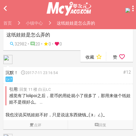

首页
小镇中心
这纸娃娃是怎么弄的
这纸娃娃是怎么弄的

32982 •

20 •

0
•

0


收藏
赞
#12
沉默！

2017-7-11 23:16:54
Lv.7
引用:
回复 11 楼 白云LC
感觉有了lolipoi之后，星币的用处就小了很多了，那用来做个纸娃
娃不是很好么。 ...
我也没说买纸娃娃不好，只是说这东西烧钱_(:з」∠)_

点评

回复