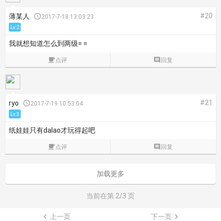
#20
薄某人

2017-7-18 13:03:23
Lv.2
我就想知道怎么到两级= =

点评

回复
#21
ryo

2017-7-19 10:53:04
Lv.3
纸娃娃只有dalao才玩得起吧

点评

回复
加载更多
当前在第
2
/3 页

上一页
下一页
