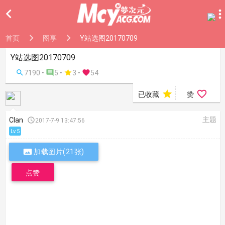

首页
图享
Y站选图20170709
Y站选图20170709

7190 •

5 •

3
•

54


已收藏
赞
主题
Clan

2017-7-9 13:47:56
Lv.5

加载图片(21张)
点赞