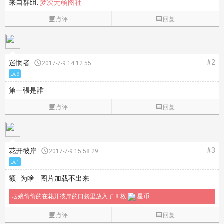
来自群组:
梦次元萌图社

点评

回复
#2
迷惘者

2017-7-9 14:12:55
Lv.9
第一張是誰

点评

回复
#3
花开彼岸

2017-7-9 15:58:29
Lv.1
额 为啥 图片加载不出来
坛娘偷偷的在花开彼岸的口袋里放入了 8 枚
星币

点评

回复