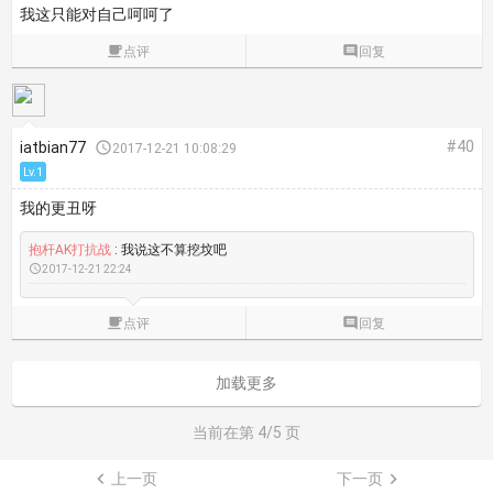
我这只能对自己呵呵了

点评

回复
#40
iatbian77

2017-12-21 10:08:29
Lv.1
我的更丑呀
抱杆AK打抗战
: 我说这不算挖坟吧

2017-12-21 22:24

点评

回复
加载更多
当前在第
4
/5 页

上一页
下一页
