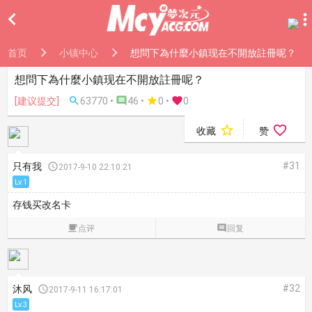

首页
小镇中心
想問下為什麼小鎮现在不開放註冊呢？
想問下為什麼小鎮现在不開放註冊呢？
[建议提交]

63770 •

46 •

0
•

0


收藏
赞
#31
只有我

2017-9-10 22:10:21
Lv.1
存钱买改名卡

点评

回复
#32
沐风

2017-9-11 16:17:01
Lv.3