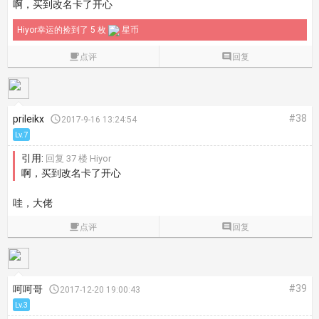
啊，买到改名卡了开心
Hiyor幸运的捡到了 5 枚
星币

点评

回复
#38
prileikx

2017-9-16 13:24:54
Lv.7
引用:
回复 37 楼 Hiyor
啊，买到改名卡了开心
哇，大佬

点评

回复
#39
呵呵哥

2017-12-20 19:00:43
Lv.3