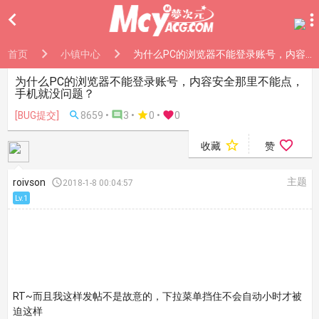

首页
小镇中心
为什么PC的浏览器不能登录账号，内容安全那里不能点，手机就没问题？
为什么PC的浏览器不能登录账号，内容安全那里不能点，
手机就没问题？
[BUG提交]

8659 •

3 •

0
•

0


收藏
赞
主题
roivson

2018-1-8 00:04:57
Lv.1
RT~而且我这样发帖不是故意的，下拉菜单挡住不会自动小时才被
迫这样