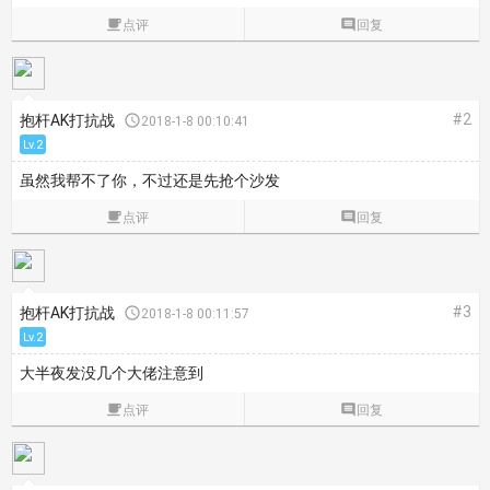

点评

回复
#2
抱杆AK打抗战

2018-1-8 00:10:41
Lv.2
虽然我帮不了你，不过还是先抢个沙发

点评

回复
#3
抱杆AK打抗战

2018-1-8 00:11:57
Lv.2
大半夜发没几个大佬注意到

点评

回复