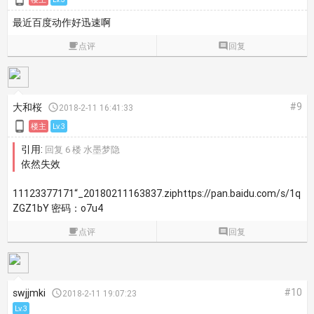
最近百度动作好迅速啊

点评

回复
#9
大和桜

2018-2-11 16:41:33

楼主
Lv.3
引用:
回复 6 楼 水墨梦隐
依然失效
11123377171“_20180211163837.ziphttps://pan.baidu.com/s/1q
ZGZ1bY 密码：o7u4

点评

回复
#10
swjjmki

2018-2-11 19:07:23
Lv.3