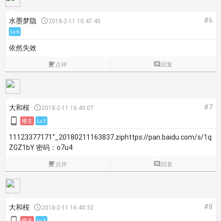
#6
水墨梦隐

2018-2-11 10:47:45
Lv.6
依然失效

点评

回复
#7
大和桜

2018-2-11 16:40:07

楼主
Lv.3
11123377171“_20180211163837.ziphttps://pan.baidu.com/s/1q
ZGZ1bY 密码：o7u4

点评

回复
#8
大和桜

2018-2-11 16:40:32

楼主
Lv.3