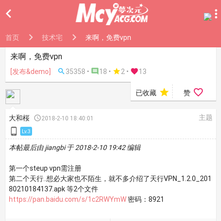

首页
技术宅
来啊，免费vpn
来啊，免费vpn
[发布&demo]

35358 •

18 •

2
•

13


已收藏
赞
主题
大和桜

2018-2-10 18:40:01

Lv.3
本帖最后由 jiangbi 于 2018-2-10 19:42 编辑
第一个steup vpn需注册
第二个天行..想必大家也不陌生，就不多介绍了天行VPN_1.2.0_201
80210184137.apk 等2个文件
https://pan.baidu.com/s/1c2RWYmW
密码：8921