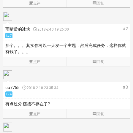

点评

回复
#2
雨晴后的冰块

2018-2-10 19:26:00
Lv.7
那个。。。其实你可以一天发一个主题，然后完成任务，这样你就
有钱了。。。

点评

回复
#3
ou7755

2018-2-10 23:35:34
Lv.4
有点过分 链接不存在了?

点评

回复