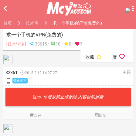

首页
技术宅
求一个手机的VPN(免费的)
求一个手机的VPN(免费的)
[技术讨论]

38615 •

10 •

0
•

7


收藏
赞
主题
32361

2018-2-12 14:37:27

禁止发言
提示:
作者被禁止或删除 内容自动屏蔽

点评

回复