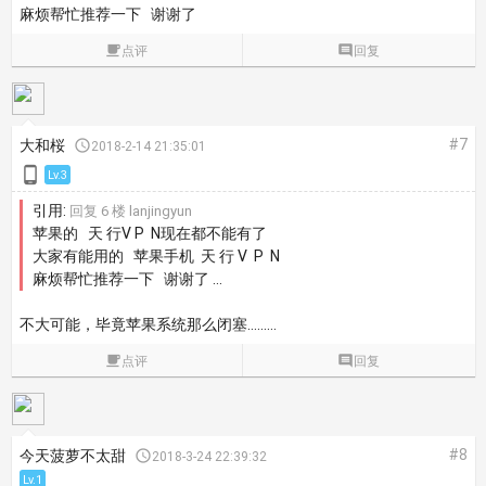
麻烦帮忙推荐一下 谢谢了

点评

回复
#7
大和桜

2018-2-14 21:35:01

Lv.3
引用:
回复 6 楼 lanjingyun
苹果的 天 行V P N现在都不能有了
大家有能用的 苹果手机 天 行 V P N
麻烦帮忙推荐一下 谢谢了 ...
不大可能，毕竟苹果系统那么闭塞………

点评

回复
#8
今天菠萝不太甜

2018-3-24 22:39:32
Lv.1