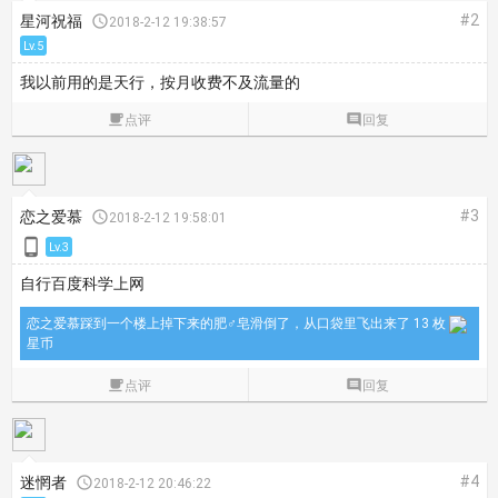
#2
星河祝福

2018-2-12 19:38:57
Lv.5
我以前用的是天行，按月收费不及流量的

点评

回复
#3
恋之爱慕

2018-2-12 19:58:01

Lv.3
自行百度科学上网
恋之爱慕踩到一个楼上掉下来的肥♂皂滑倒了，从口袋里飞出来了 13 枚
星币

点评

回复
#4
迷惘者

2018-2-12 20:46:22