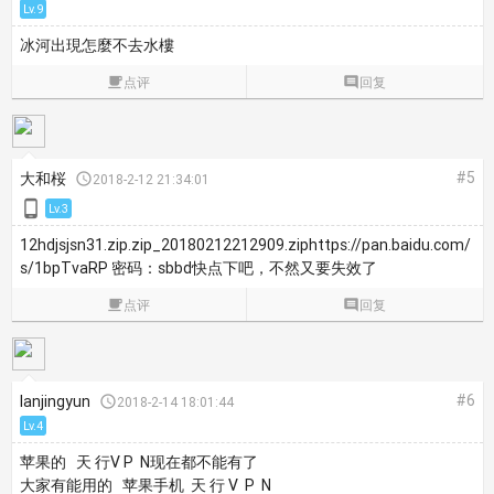
Lv.9
冰河出現怎麼不去水樓

点评

回复
#5
大和桜

2018-2-12 21:34:01

Lv.3
12hdjsjsn31.zip.zip_20180212212909.ziphttp
s://pan.
baidu.
com/
s/1bpTvaRP 密码：sbbd快点下吧，不然又要失效了

点评

回复
#6
lanjingyun

2018-2-14 18:01:44
Lv.4
苹果的 天 行V P N现在都不能有了
大家有能用的 苹果手机 天 行 V P N