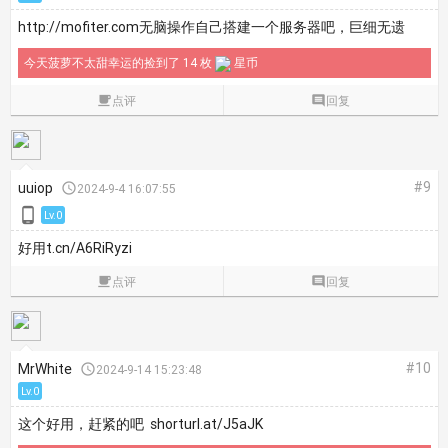
http:/
/mofiter.
com无脑操作自己搭建一个服务器吧，巨细无遗
今天菠萝不太甜幸运的捡到了 14 枚
星币

点评

回复
#9
uuiop

2024-9-4 16:07:55

Lv.0
好用t.cn/A6RiRyzi

点评

回复
#10
MrWhite

2024-9-14 15:23:48
Lv.0
这个好用，赶紧的吧 shorturl.at/J5aJK