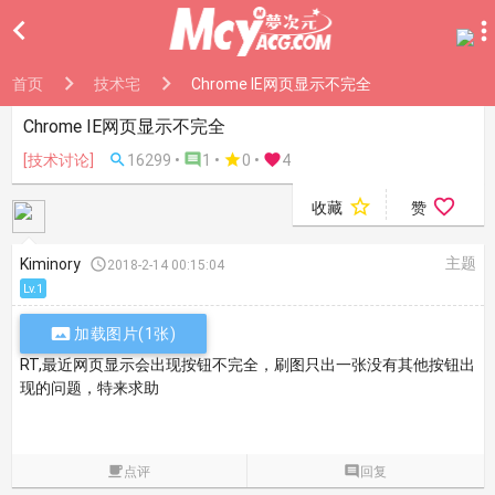

首页
技术宅
Chrome IE网页显示不完全
Chrome IE网页显示不完全
[技术讨论]

16299 •

1 •

0
•

4


收藏
赞
主题
Kiminory

2018-2-14 00:15:04
Lv.1

加载图片(1张)
RT,最近网页显示会出现按钮不完全，刷图只出一张没有其他按钮出
现的问题，特来求助

点评

回复