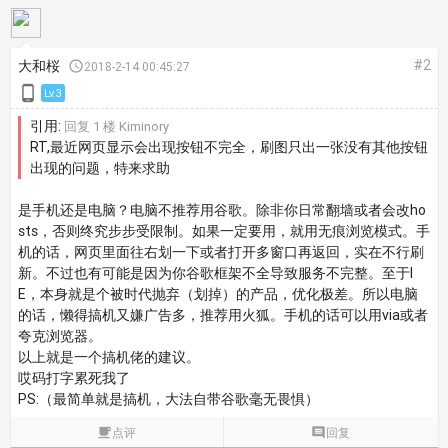
#2
大和桜

2018-2-14 00:45:27

Lv.3
引用:
回复 1 楼 Kiminory
RT,最近网页显示会出现按钮不完全，刷图只出一张没有其他按钮
出现的问题，特来求助
是手机还是电脑？电脑不推荐用谷歌。除非你日常翻墙或者会改ho
sts，否则终究步步受限制。如果一定要用，就用无痕浏览模式。手
机的话，网页里面往右划一下或者打开多窗口再返回，实在不行刷
新。不过也有可能是因为你谷歌框架不全导致服务不完整。至于I
E，本身就是个被时代抛弃（划掉）的产品，优化极差。所以电脑
的话，懒得搞机又嫌广告多，推荐用火狐。手机的话可以用via或者
夸克浏览器。
以上就是一个搞机佬的建议。
哎码打字累死我了
PS:（最简单就是搞机，大法自带谷歌毫无畏惧）

点评

回复