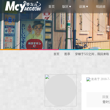
首页
版区▼
设施▼
纸娃娃
首页
图享
穿梭于522之间，我回来啦
梦
»
›
›
发表于 2018-7-1
回复 1
青叶