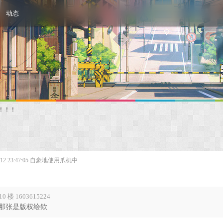
动态
！！！
2 23:47:05
自豪地使用爪机中
0 楼 1603615224
那张是版权绘欸