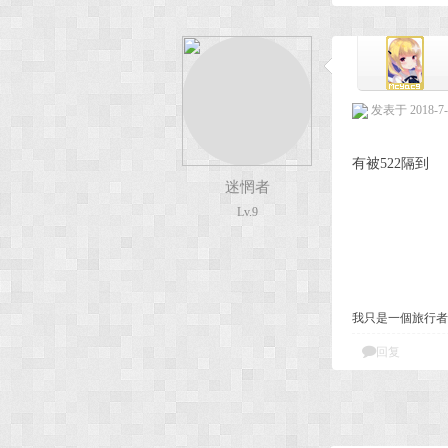
发表于 2018-7-1
有被522隔到
迷惘者
Lv.9
我只是一個旅行者
回复