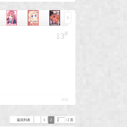
#
13
举报
返回列表
1
2
/ 2 页