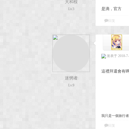
大和桜
是滴，官方
Lv.3
次
回复
发表于 2018-7-1
這禮拜還會有
元
迷惘者
Lv.9
我只是一個旅行者
回复