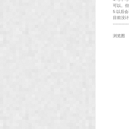
可以。但
5:以后
目前没计
-----------
浏览图