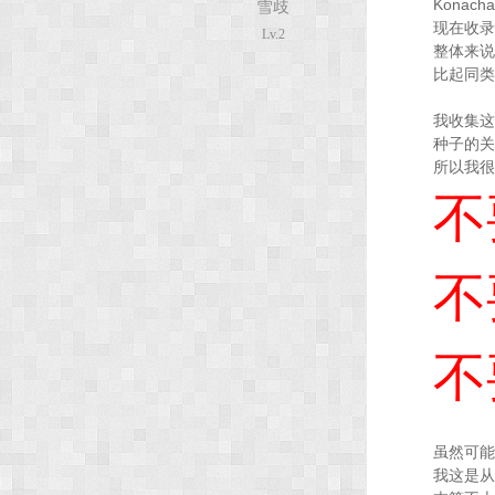
Kona
雪歧
现在收录
Lv.2
整体来说
次
比起同类
我收集这
种子的关
所以我很
不
不
元
不
虽然可能
我这是从