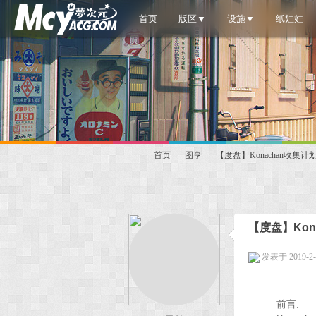
首页
版区▼
设施▼
纸娃娃
首页
图享
【度盘】Konachan收集计划#17_Pr
梦
»
›
›
【度盘】Konac
发表于 2019-2-2
前言: