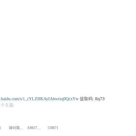
提取码: 8q73
pan.baidu.com/s/1_cYLZHKAyIAhwrzq0QcxYw
个主题:
l
请叫我神明大人
A983775680A
158871