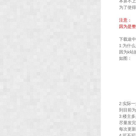
本算不上
为了使得
注意：
因为是整
下载途中
1:为什么
因为k站
如图：
2:实际
到目前为止
3:楼主
尽量发完
每次更新
4:可不