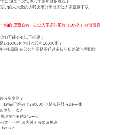
什么 但是一次性扒几千张那就很难说了
更少的人大量的扒我决定分享出来让大家直接下载
个站的 里面会有一些让人不适的图片（18x的）敬请留意
你们可能会有以下问题：
是1-10000但为什么没有10000张？
的审核原因 有部分的图是不通过审核的所以被管理删掉
一共有多少张？
k站id已经破了260000 但是实际只有24w+张
多久更新一次?
我现在存有的24w+张
张数不一样 因为时间有限请见谅
可以转载?