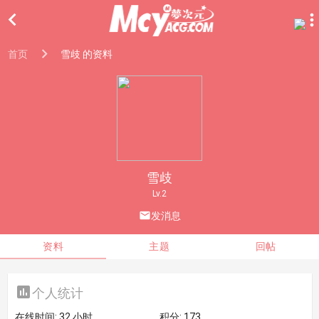

首页
雪歧 的资料
雪歧
Lv.2

发消息
资料
主题
回帖

个人统计
在线时间:
32 小时
积分:
173