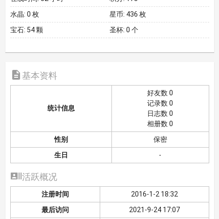
水晶:
0 枚
星币:
436 枚
宝石:
54 颗
圣杯:
0 个

基本资料
好友数 0
记录数 0
统计信息
日志数 0
相册数 0
性别
保密
生日
-

活跃概况
注册时间
2016-1-2 18:32
最后访问
2021-9-24 17:07