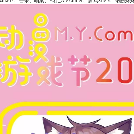
ana67、芒果、喵棠、A君_Alexander、唐鸩ZheN、