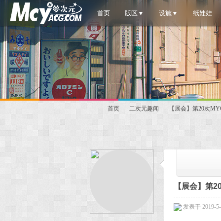
首页
版区▼
设施▼
纸娃娃
首页
二次元趣闻
【展会】第20次MY
梦
»
›
›
【展会】第2
发表于 2019-5-1