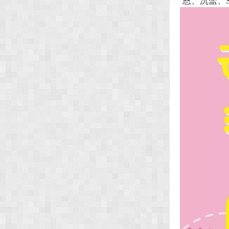
恩、沉寍、S