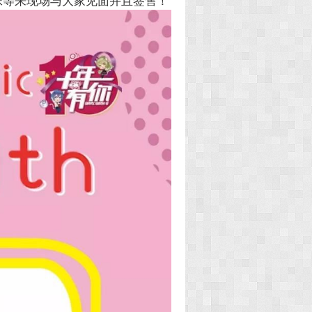
钢筋妹妹等来现场与大家见面并且签售！