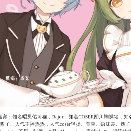
宾：知名唱见佑可猫，Rajor，知名COSER阴川蝴蝶猪，知
酱子、人气主播热热，人气coser轻扬、萱草、语沫裳、熠