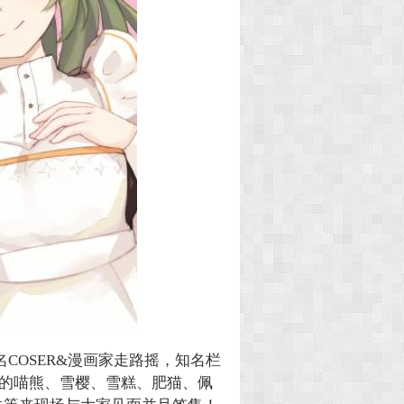
名COSER&漫画家走路摇，知名栏
子的喵熊、雪樱、雪糕、肥猫、佩