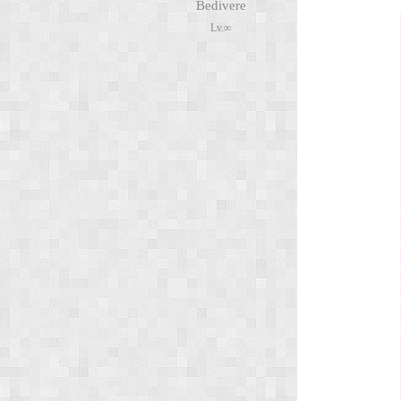
Bedivere
Lv.∞
次
元