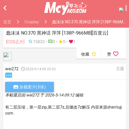

首页
Cosplay
蠢沫沫 NO.370 黑神话 萍萍 [138P-966MB][百度云]
蠢沫沫 NO.370 黑神话 萍萍 [138P-966MB][百度云]
[COS正片]

15832 •

0 •

0
•

1


收藏
赞
主题
wei272

2025-9-14 09:20:02
Lv.6

加载图片(5张)
本帖最后由 wei272 于 2026-5-14 09:12 编辑
有二层压缩，第一层zip,第二层7z,后缀改7z解压 内容来源shentuji.
com