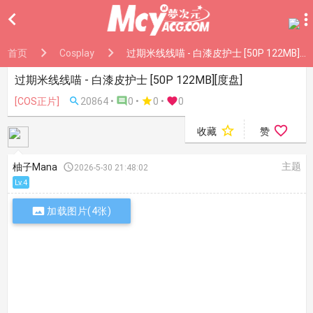

首页
Cosplay
过期米线线喵 - 白漆皮护士 [50P 122MB][度盘]
过期米线线喵 - 白漆皮护士 [50P 122MB][度盘]
[COS正片]

20864 •

0 •

0
•

0


收藏
赞
主题
柚子Mana

2026-5-30 21:48:02
Lv.4

加载图片(4张)