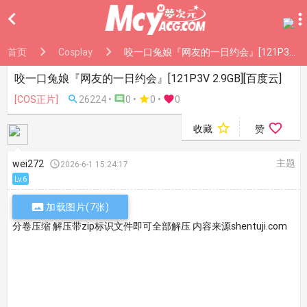

首页
Cosplay
咬一口兔娘『网友的一日约会』[121P3V 2.9GB][百度云]
咬一口兔娘『网友的一日约会』[121P3V 2.9GB][百度云]
[COS正片]

26224 •

0 •

0
•

0


收藏
赞
主题
wei272

2026-6-1 15:24:17
Lv.6

加载图片(7张)
分卷压缩 解压带zip标识文件即可全部解压 内容来源shentuji.com