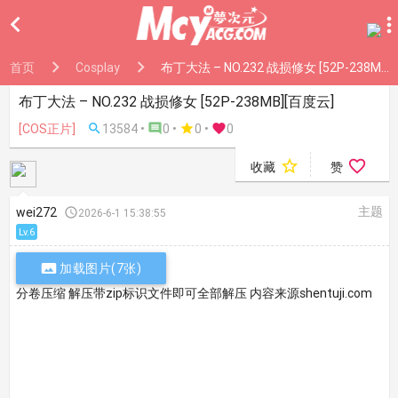

首页
Cosplay
布丁大法 – NO.232 战损修女 [52P-238MB][百度云]
布丁大法 – NO.232 战损修女 [52P-238MB][百度云]
[COS正片]

13584 •

0 •

0
•

0


收藏
赞
主题
wei272

2026-6-1 15:38:55
Lv.6

加载图片(7张)
分卷压缩 解压带zip标识文件即可全部解压 内容来源shentuji.com