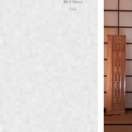
柚子Mana
Lv.4
次
元