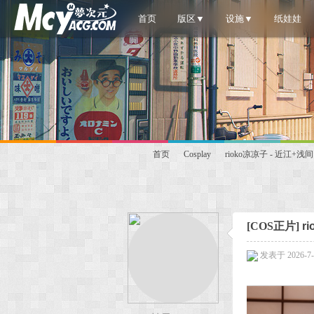
首页
版区▼
设施▼
纸娃娃
首页
Cosplay
rioko凉凉子 - 近江+浅间 (
梦
»
›
›
[COS正片]
r
发表于 2026-7-7