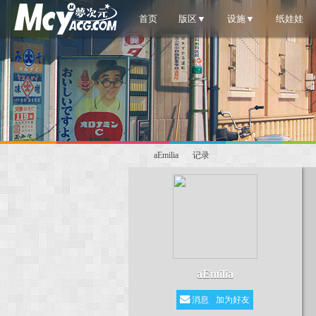
首页
版区▼
设施▼
纸娃娃
aEmilia
记录
梦
›
›
aEmilia
消息
加为好友