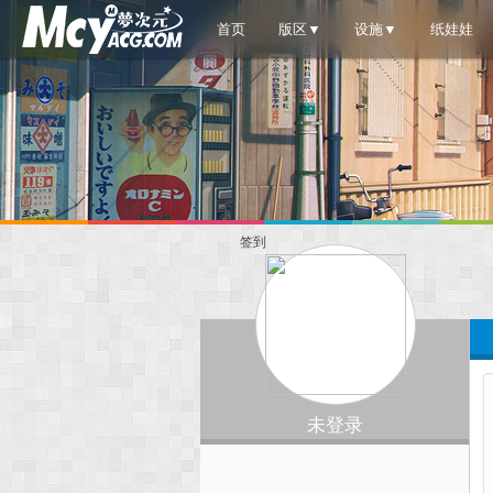
首页
版区▼
设施▼
纸娃娃
签到
梦
›
未登录