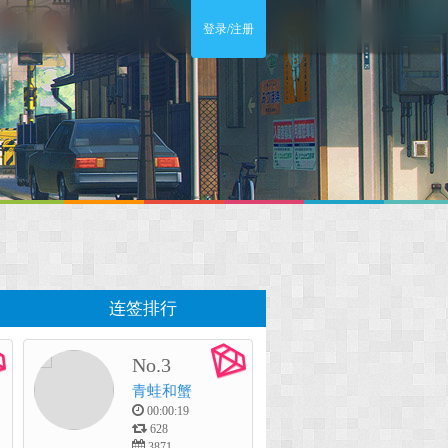
登录/注册
连签排行
No.3
青蛙和蟹
00:00:19
628
3871