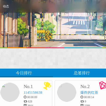
动态
今日排行
总签排行
No.1
No.2
1145158638
爆炸的红茶
00:00:09
00:00:14
628
9
3944
3389