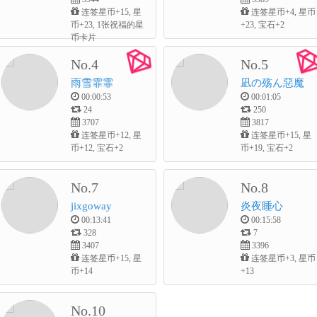
连签星币+15, 星
连签星币+4, 星币
币+23, 1张祝福的星
+23, 宝石+2
币卡片
No.4
No.5
雨雪霏霏
凪の殇ん惡魔
00:00:53
00:01:05
24
250
3707
3817
连签星币+12, 星
连签星币+15, 星
币+12, 宝石+2
币+19, 宝石+2
No.7
No.8
jixgoway
炎夜睡心
00:13:41
00:15:58
328
7
3407
3396
连签星币+15, 星
连签星币+3, 星币
币+14
+13
No.10