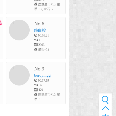
连签星币+15, 星
币+17, 宝石+2
No.6
纯白控
00:05:21
1
2993
星币+12
No.9
berdymgg
00:17:19
36
470
连签星币+15, 星
币+13