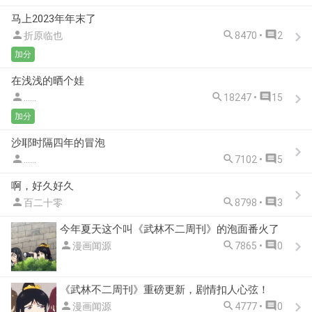
马上2023年年末了



折原临也
8470 •
2
加分
在浅浅的晒个娃



......
18247 •
15
加分
沙耶时隔四年的冒泡



......
7102 •
5
啊，好久好久



百二十零
8798 •
3
今年夏天这个叫《武林不二周刊》的泡面番火了



漫画闻源
7865 •
0
《武林不二周刊》重磅更新，剧情扣人心弦！



漫画闻源
4777 •
0