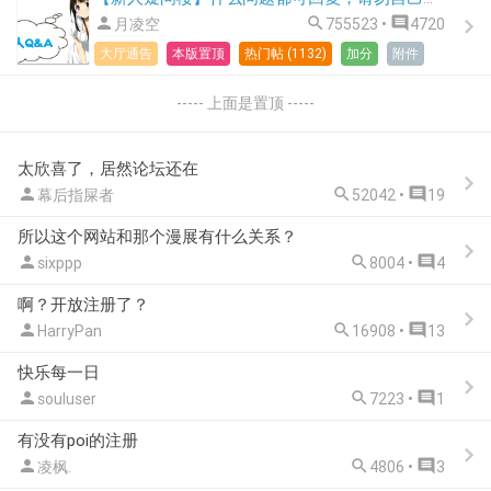



月凌空
755523 •
4720
大厅通告
本版置顶
热门帖 (1132)
加分
附件
----- 上面是置顶 -----
太欣喜了，居然论坛还在



幕后指屎者
52042 •
19
所以这个网站和那个漫展有什么关系？



sixppp
8004 •
4
啊？开放注册了？



HarryPan
16908 •
13
快乐每一日



souluser
7223 •
1
有没有poi的注册



凌枫.
4806 •
3