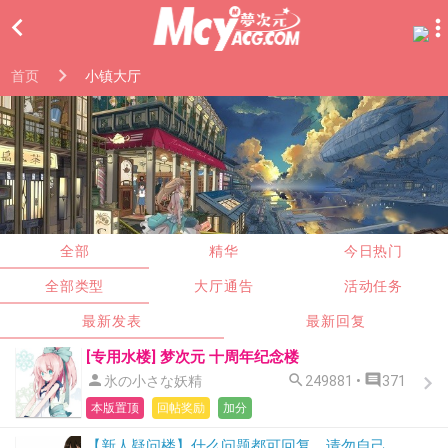

首页
小镇大厅
全部
精华
今日热门
全部类型
大厅通告
活动任务
最新发表
最新回复
[专用水楼] 梦次元 十周年纪念楼



氷の小さな妖精
249881 •
371
本版置顶
回帖奖励
加分
【新人疑问楼】什么问题都可回复，请勿自己开贴发问