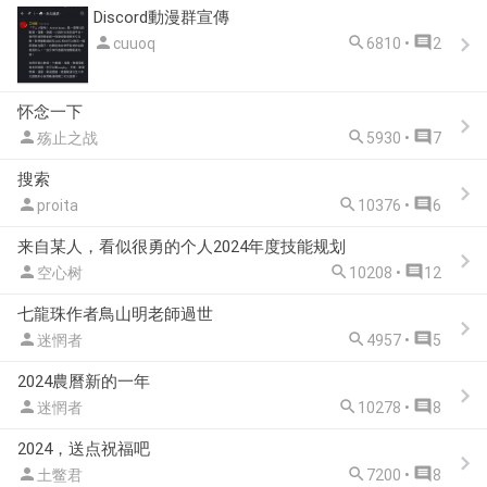
Discord動漫群宣傳



cuuoq
6810 •
2
怀念一下



殇止之战
5930 •
7
搜索



proita
10376 •
6
来自某人，看似很勇的个人2024年度技能规划



空心树
10208 •
12
七龍珠作者鳥山明老師過世



迷惘者
4957 •
5
2024農曆新的一年



迷惘者
10278 •
8
2024，送点祝福吧



土鳖君
7200 •
8