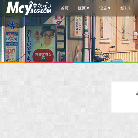
首页
版区▼
设施▼
纸娃娃