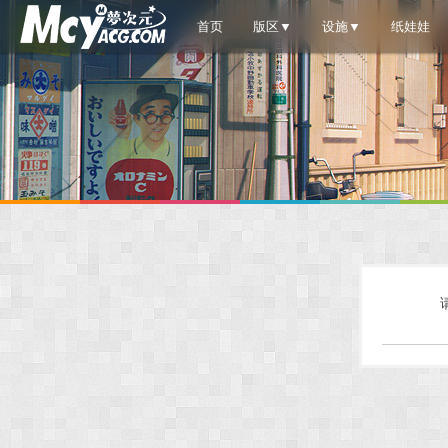
首页
版区▼
设施▼
纸娃娃