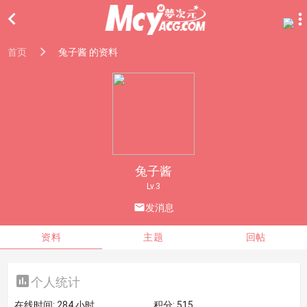

首页
兔子酱 的资料
兔子酱
Lv.3

发消息
资料
主题
回帖

个人统计
在线时间:
284 小时
积分:
515