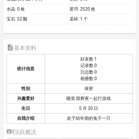
水晶:
0 枚
星币:
2520 枚
宝石:
52 颗
圣杯:
1 个

基本资料
好友数 1
记录数 0
统计信息
日志数 0
相册数 0
性别
保密
兴趣爱好
睡觉 跟辉夜一起打游戏
生日
5 月 20 日
自我介绍
处于幼年期的兔子一只

活跃概况