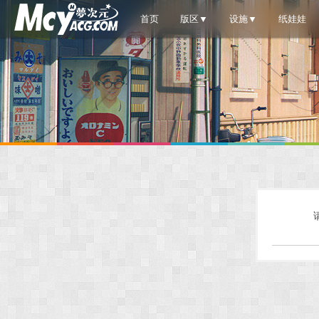
首页
版区▼
设施▼
纸娃娃