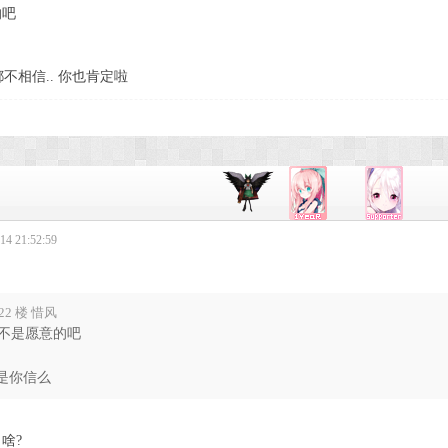
的吧
相信.. 你也肯定啦
4 21:52:59
22 楼 惜风
不是愿意的吧
但是你信么
啥?