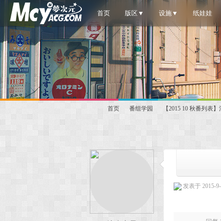
首页
版区▼
设施▼
纸娃娃
首页
番组学园
【2015 10 秋番列
梦
»
›
›
发表于 2015-9-1