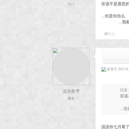
应该不是愿意
Lv.1
...但是你信么
...我都不
回复
发表于 2015-9-1
回复 
流光夜雫
应该
番长
...
說說你七月看了