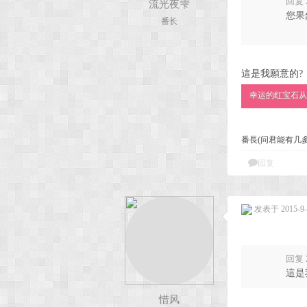
回复 
流光夜雫
您果
番长
.
次
這是我願意的?
幸运的红宝石从
番長(问君能有几
回复
元
发表于 2015-9-1
回复 
這是
惜风