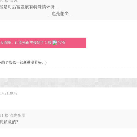
20 楼 惜风
然是对后宫发展有特殊情怀呀 ...
..也是想坐 ...
天而降，让流光夜雫接到了 1 颗
宝石
多愁？恰似一部新番没看头。)
4 21:39:42
21 楼 流光夜雫
我願意的?