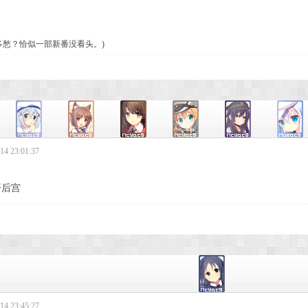
多愁？恰似一部新番没看头。)
4 23:01:37
开后宫
4 23:45:27