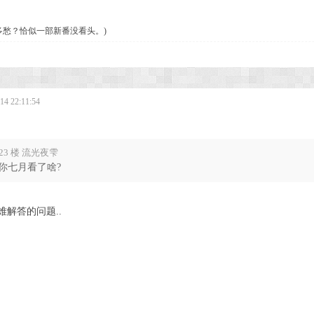
多愁？恰似一部新番没看头。)
4 22:11:54
23 楼 流光夜雫
你七月看了啥?
难解答的问题..