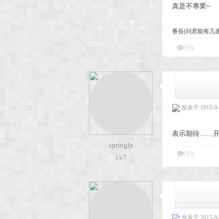
真是不專業~
番長(问君能有几
回复
发表于 2015-9-1
表示期待……
springly
回复
Lv.7
发表于 2015-9-1