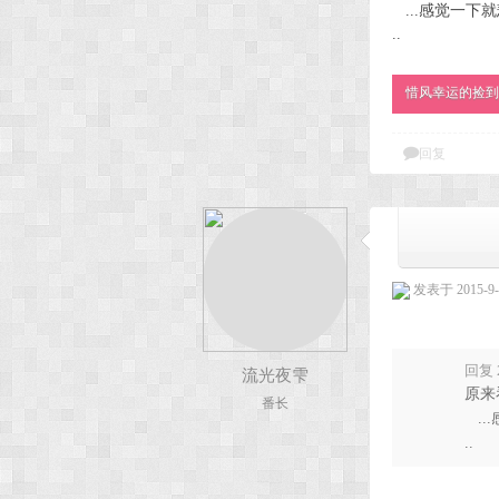
...感觉一下就
.. 那不
太
惜风幸运的捡到了
回复
发表于 2015-9-1
回复 
流光夜雫
原来
番长
..
..