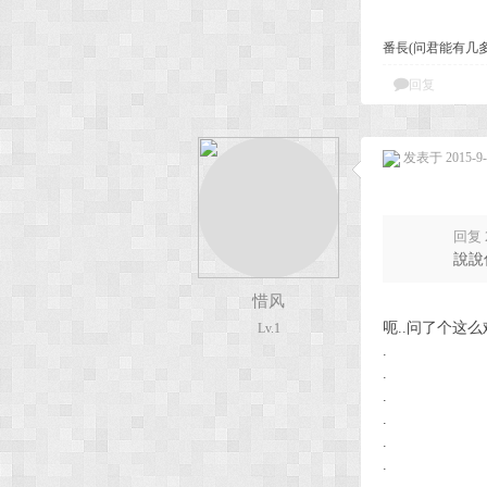
番長(问君能有几
回复
发表于 2015-9-1
回复 
說說
惜风
呃..问了个这么
Lv.1
.
.
.
.
.
.