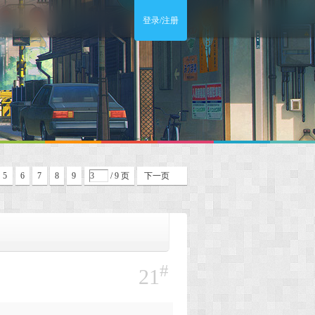
登录/注册
5
6
7
8
9
/ 9 页
下一页
#
21