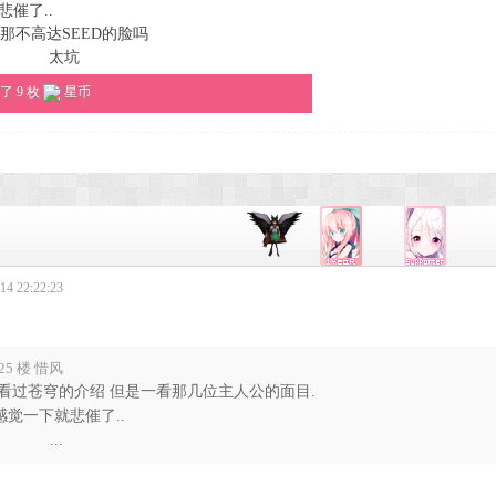
悲催了..
高达SEED的脸吗
坑
 9 枚
星币
4 22:22:23
25 楼 惜风
看过苍穹的介绍 但是一看那几位主人公的面目.
.感觉一下就悲催了..
 ...