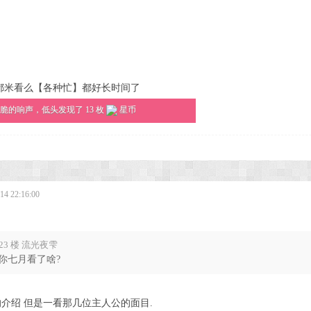
都米看么【各种忙】都好长时间了
脆的响声，低头发现了 13 枚
星币
4 22:16:00
23 楼 流光夜雫
你七月看了啥?
介绍 但是一看那几位主人公的面目.