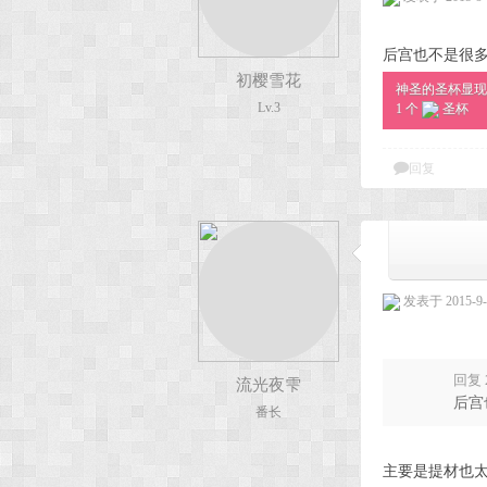
后宫也不是很
初樱雪花
神圣的圣杯显现
Lv.3
1 个
圣杯
回复
发表于 2015-9-1
回复 
流光夜雫
后宫
番长
主要是提材也太雷